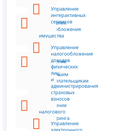
Управление
интерактивных
сервисов
Управление
налогообложения
имущества
Управление
налогообложения
доходов
Управление
физических
по
лиц
крупнейшим
и
налогоплательщикам
администрирования
страховых
взносов
Управление
налогового
мониторинга
Управление
электронного