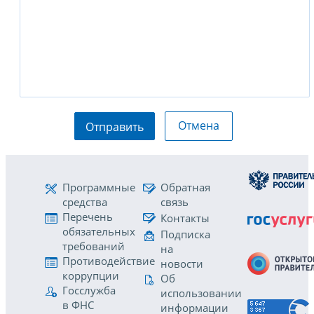
Отмена
Отправить
Программные
Обратная
средства
связь
Перечень
Контакты
обязательных
Подписка
требований
на
Противодействие
новости
коррупции
Об
Госслужба
использовании
в ФНС
информации