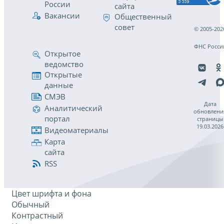
России
сайта
Вакансии
Общественный
совет
© 2005-202
ФНС Росси
Открытое
ведомство
Открытые
данные
СМЭВ
Дата
Аналитический
обновлени
портал
страницы
19.03.2026
Видеоматериалы
Карта
сайта
RSS
Цвет шрифта и фона
Обычный
Контрастный