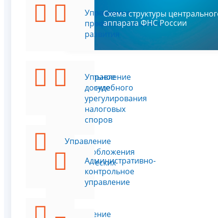
Аналитическое
Управление
Схема структуры центральног
аппарата ФНС России
управление
профессионального
развития
Контрольное
Управление
управление
досудебного
урегулирования
налоговых
споров
Управление
налогообложения
Административно-
юридических
контрольное
лиц
управление
Управление