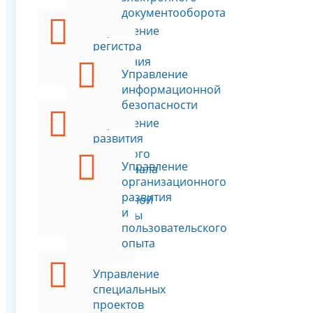
документооборота
Управление
регистра
населения
Управление
информационной
безопасности
Управление
развития
кадрового
Управление
потенциала
организационного
и
развития
служебной
и
культуры
пользовательского
опыта
Управление
специальных
проектов