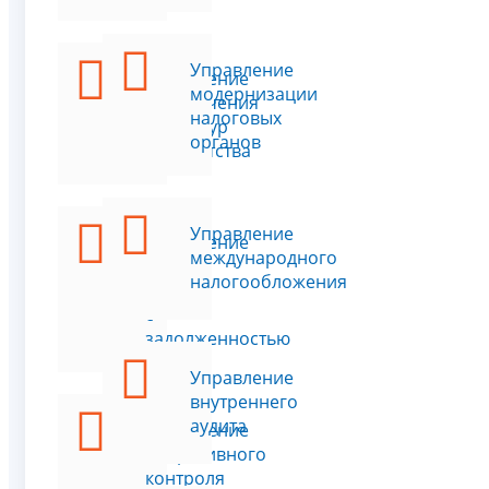
Управление
Управление
модернизации
обеспечения
налоговых
процедур
органов
банкротства
Управление
Управление
международного
по
налогообложения
работе
с
задолженностью
Управление
внутреннего
аудита
Управление
оперативного
контроля