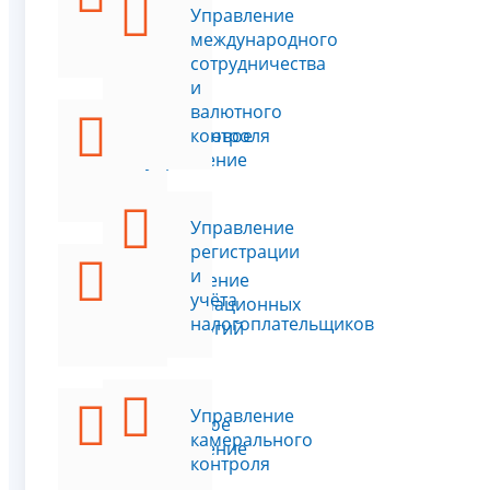
кадров
Управление
международного
сотрудничества
и
валютного
Финансовое
контроля
управление
Управление
регистрации
и
Управление
учёта
информационных
налогоплательщиков
технологий
Управление
Правовое
камерального
управление
контроля