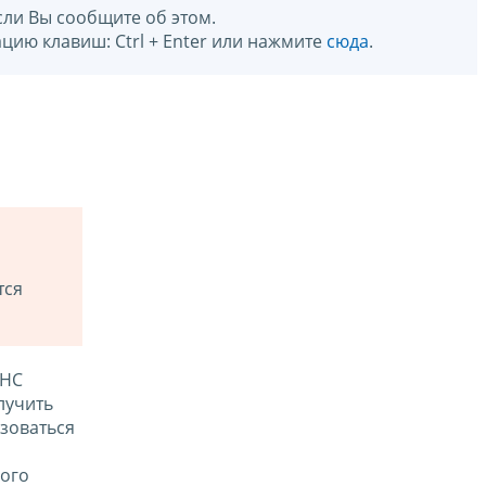
сли Вы сообщите об этом.
цию клавиш: Ctrl + Enter или нажмите
сюда
.
тся
ФНС
лучить
зоваться
ого