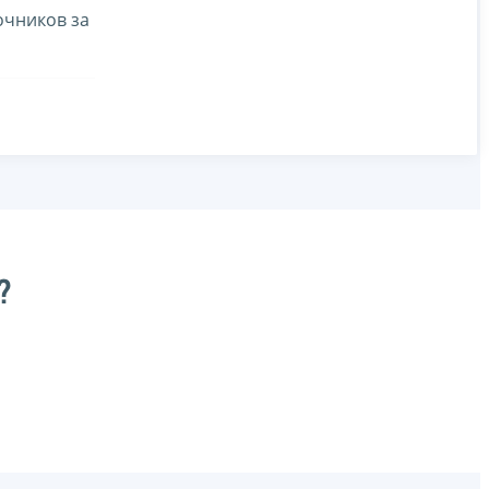
очников за
?