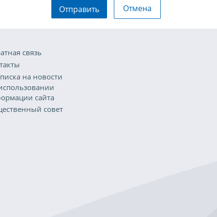
Отмена
Отправить
атная связь
такты
писка на новости
использовании
ормации сайта
ественный совет