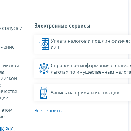
Электронные сервисы
 статуса и
Уплата налогов и пошлин физичес
ечение
лиц
ссийской
Справочная информация о ставках
ов
льготах по имущественным налог
сийской
а
ичестве
Запись на прием в инспекцию
ции.
 этом
Все сервисы
ие
,
 НК РФ
).