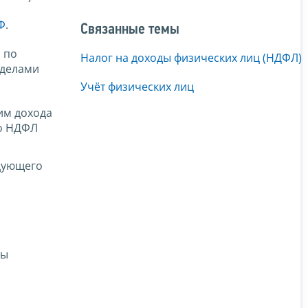
Ф
.
Связанные темы
 по
Налог на доходы физических лиц (НДФЛ)
еделами
Учёт физических лиц
им дохода
по НДФЛ
дующего
мы