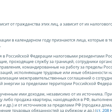
ит от гражданства этих лиц, а зависит от их налогового
ации в календарном году признаются лица, которые в т
.
я в Российской Федерации налоговыми резидентами Ро
ие, проходящие службу за границей, сотрудники орган
управления, командированные на работу за пределы Рос
изаций, исполняющие трудовые или иные обязанности н
еализации межправительственных соглашений о сотрудн
й энергии за пределами территории Российской Федера
ченным ими доходам, независимо от их источника. При
нду либо продажа квартиры, находящейся в РФ, выполнен
 и др.) и от источников за пределами РФ (продажа дома
ение трудовых обязанностей за рубежом и др.) (
ст. 208