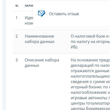
№
ХАРАКТЕРИСТИКА
ЗНАЧЕНИЕ ХАРАКТЕРИСТИК
Оставить отзыв
1
Идентификационный
7707329152-igornyy
номер
2
Наименование
О налоговой базе и
набора данных
по налогу на игорн
ИБ)
3
Описание набора
На основании пред
данных
деклараций по нало
отражаются данные 
налогоплательщиков
сведения о сумме и
игорный бизнес по
налогообложения: и
игровые автоматы;
центры тотализатор
центры букмекерски