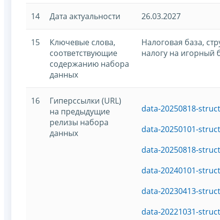
14
Дата актуальности
26.03.2027
15
Ключевые слова,
Налоговая база, ст
соответствующие
налогу на игорный 
содержанию набора
данных
16
Гиперссылки (URL)
data-20250818-struc
на предыдущие
релизы набора
data-20250101-struc
данных
data-20250818-struc
data-20240101-struc
data-20230413-struc
data-20221031-struc