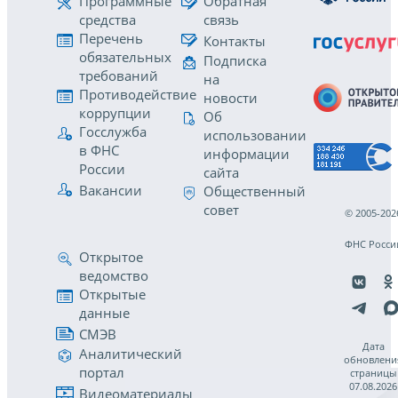
Программные
Обратная
средства
связь
Перечень
Контакты
обязательных
Подписка
требований
на
Противодействие
новости
коррупции
Об
Госслужба
использовании
в ФНС
информации
России
сайта
Вакансии
Общественный
совет
© 2005-202
ФНС Росси
Открытое
ведомство
Открытые
данные
СМЭВ
Дата
Аналитический
обновлени
портал
страницы
07.08.2026
Видеоматериалы