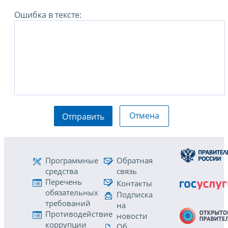
Ошибка в тексте:
Отмена
Отправить
Программные
Обратная
средства
связь
Перечень
Контакты
обязательных
Подписка
требований
на
Противодействие
новости
коррупции
Об