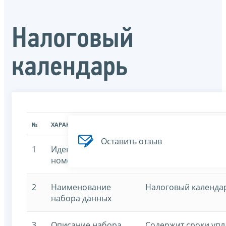
Налоговый
календарь
№
ХАРАКТЕРИСТИКА
ЗНАЧЕНИЕ ХАРАКТЕРИСТИК
Оставить отзыв
1
Идентификационный
7707329152-kalenda
номер
2
Наименование
Налоговый календа
набора данных
3
Описание набора
Содержит сроки упл