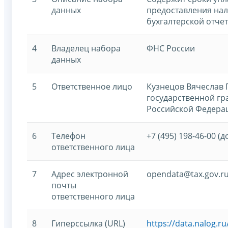
данных
предоставления нал
бухгалтерской отче
4
Владелец набора
ФНС России
данных
5
Ответственное лицо
Кузнецов Вячеслав 
государственной г
Российской Федерац
6
Телефон
+7 (495) 198-46-00 (д
ответственного лица
7
Адрес электронной
opendata@tax.gov.r
почты
ответственного лица
8
Гиперссылка (URL)
https://data.nalog.