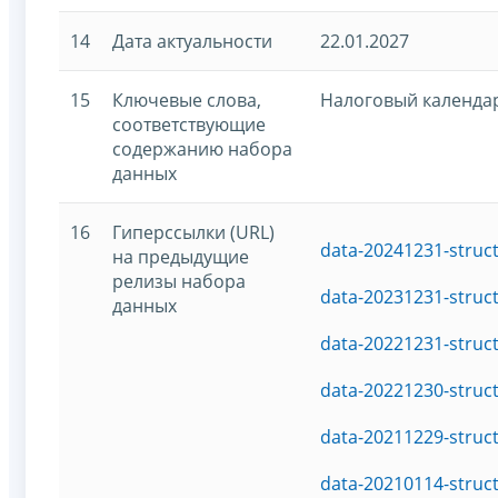
14
Дата актуальности
22.01.2027
15
Ключевые слова,
Налоговый календа
соответствующие
содержанию набора
данных
16
Гиперссылки (URL)
data-20241231-struc
на предыдущие
релизы набора
data-20231231-struc
данных
data-20221231-struc
data-20221230-struc
data-20211229-struc
data-20210114-struc