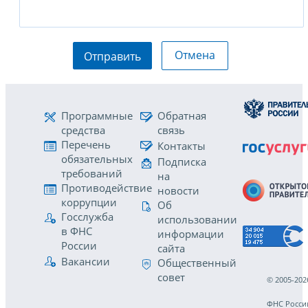
Отмена
Отправить
Программные
Обратная
средства
связь
Перечень
Контакты
обязательных
Подписка
требований
на
Противодействие
новости
коррупции
Об
Госслужба
использовании
в ФНС
информации
России
сайта
Вакансии
Общественный
совет
© 2005-202
ФНС Росси