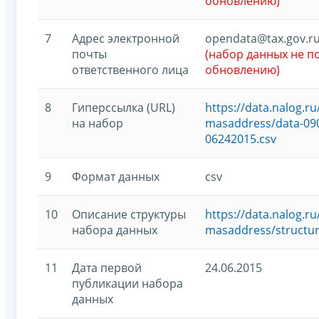
обновлению)
7
Адрес электронной
opendata@tax.gov.r
почты
(набор данных не 
ответственного лица
обновлению)
8
Гиперссылка (URL)
https://data.nalog.
на набор
masaddress/data-090
06242015.csv
9
Формат данных
csv
10
Описание структуры
https://data.nalog.
набора данных
masaddress/structur
11
Дата первой
24.06.2015
публикации набора
данных