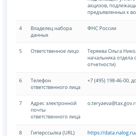
акцизов, подлежащ
предъявленных к в
4
Владелец набора
ФНС России
данных
5
Ответственное лицо
Теряева Ольга Нико
начальника отдела 
отчетности)
6
Телефон
+7 (495) 198-46-00, д
ответственного лица
7
Адрес электронной
o.teryaeva@tax.gov.r
почты
ответственного лица
8
Гиперссылка (URL)
https://data.nalog.