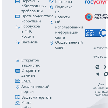
Перечень
Контакты
обязательных
Подписка
требований
на
Противодействие
новости
коррупции
Об
Госслужба
использовании
в ФНС
информации
России
сайта
Вакансии
Общественный
совет
© 2005-202
ФНС Росси
Открытое
ведомство
Открытые
данные
СМЭВ
Дата
Аналитический
обновлени
портал
страницы
06.08.2026
Видеоматериалы
Карта
сайта