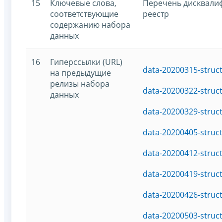
15
Ключевые слова,
Перечень дисквали
соответствующие
реестр
содержанию набора
данных
16
Гиперссылки (URL)
data-20200315-struc
на предыдущие
релизы набора
data-20200322-struc
данных
data-20200329-struc
data-20200405-struc
data-20200412-struc
data-20200419-struc
data-20200426-struc
data-20200503-struc