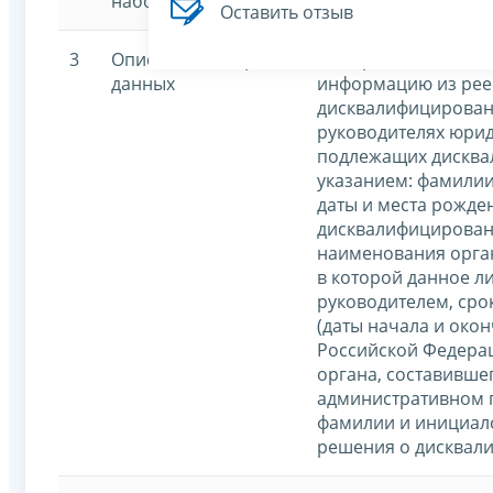
набора данных
Оставить отзыв
3
Описание набора
Набор данных включ
данных
информацию из рее
дисквалифицирован
руководителях юрид
подлежащих дисква
указанием: фамилии,
даты и места рожде
дисквалифицирован
наименования орга
в которой данное л
руководителем, сро
(даты начала и окон
Российской Федера
органа, составивше
административном 
фамилии и инициало
решения о дисквал