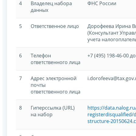
4
Владелец набора
ФНС России
данных
5
Ответственное лицо
Дорофеева Ирина В
(Консультант Управ
учета налогоплател
6
Телефон
+7 (495) 198-46-00 до
ответственного лица
7
Адрес электронной
i.dorofeeva@tax.gov.
почты
ответственного лица
8
Гиперссылка (URL)
https://data.nalog.
на набор
registerdisqualified
structure-20150624.c