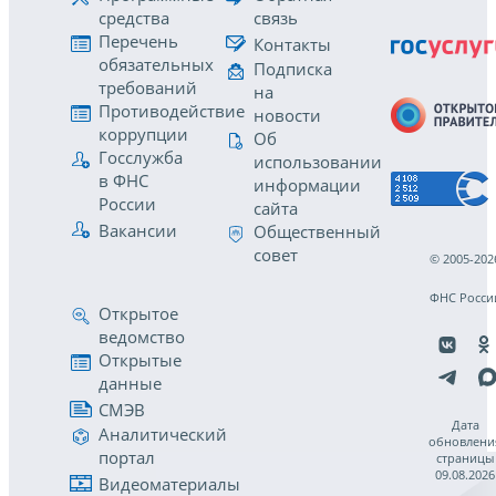
средства
связь
Перечень
Контакты
обязательных
Подписка
требований
на
Противодействие
новости
коррупции
Об
Госслужба
использовании
в ФНС
информации
России
сайта
Вакансии
Общественный
совет
© 2005-202
ФНС Росси
Открытое
ведомство
Открытые
данные
СМЭВ
Дата
Аналитический
обновлени
портал
страницы
09.08.2026
Видеоматериалы