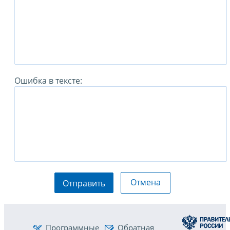
Ошибка в тексте:
Отмена
Отправить
Программные
Обратная