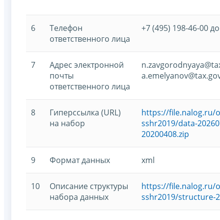
6
Телефон
+7 (495) 198-46-00 до
ответственного лица
7
Адрес электронной
n.zavgorodnyaya@tax
почты
a.emelyanov@tax.gov
ответственного лица
8
Гиперссылка (URL)
https://file.nalog.r
на набор
sshr2019/data-20260
20200408.zip
9
Формат данных
xml
10
Описание структуры
https://file.nalog.r
набора данных
sshr2019/structure-