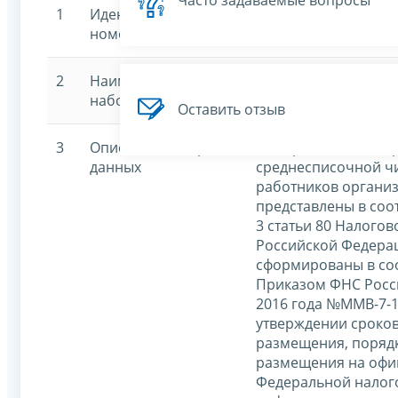
Часто задаваемые вопросы
1
Идентификационный
7707329152-sshr201
номер
2
Наименование
Сведения о средне
набора данных
численности работ
Оставить отзыв
3
Описание набора
Набор данных содер
данных
среднесписочной ч
работников организ
представлены в соо
3 статьи 80 Налогов
Российской Федера
сформированы в соо
Приказом ФНС Росси
2016 года №ММВ-7-
утверждении сроков
размещения, поряд
размещения на офи
Федеральной налог