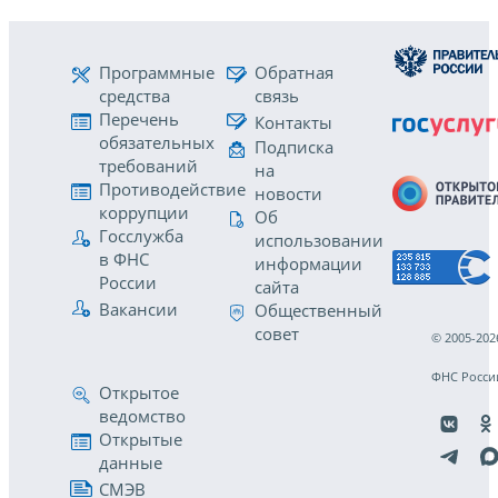
Программные
Обратная
средства
связь
Перечень
Контакты
обязательных
Подписка
требований
на
Противодействие
новости
коррупции
Об
Госслужба
использовании
в ФНС
информации
России
сайта
Вакансии
Общественный
совет
© 2005-202
ФНС Росси
Открытое
ведомство
Открытые
данные
СМЭВ