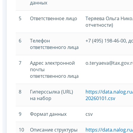
данных
5
Ответственное лицо
Теряева Ольга Нико
отчетности)
6
Телефон
+7 (495) 198-46-00, д
ответственного лица
7
Адрес электронной
o.teryaeva@tax.gov.r
почты
ответственного лица
8
Гиперссылка (URL)
https://data.nalog.
на набор
20260101.csv
9
Формат данных
csv
10
Описание структуры
https://data.nalog.