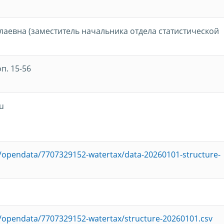
лаевна (заместитель начальника отдела статистической
оп. 15-56
u
ru/opendata/7707329152-watertax/data-20260101-structure-
ru/opendata/7707329152-watertax/structure-20260101.csv