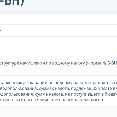
-ВН)
И
x
 структуре начислений по водному налогу (Форма № 5-ВН
тавленных деклараций по водному налогу отражаются 
водопользования, суммах налога, подлежащих уплате в
одопользования, сумме налога, не поступившего в бюдже
говых льгот, и о количестве налогоплательщиков.