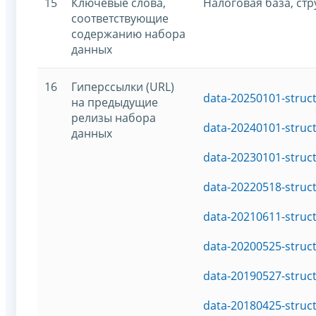
15
Ключевые слова,
Налоговая база, ст
соответствующие
содержанию набора
данных
16
Гиперссылки (URL)
data-20250101-struc
на предыдущие
релизы набора
data-20240101-struc
данных
data-20230101-struc
data-20220518-struc
data-20210611-struc
data-20200525-struc
data-20190527-struc
data-20180425-struc