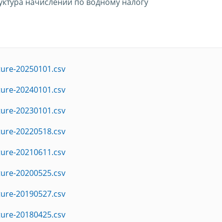
руктура начислений по водному налогу
ture-20250101.csv
ture-20240101.csv
ture-20230101.csv
ture-20220518.csv
ture-20210611.csv
ture-20200525.csv
ture-20190527.csv
ture-20180425.csv