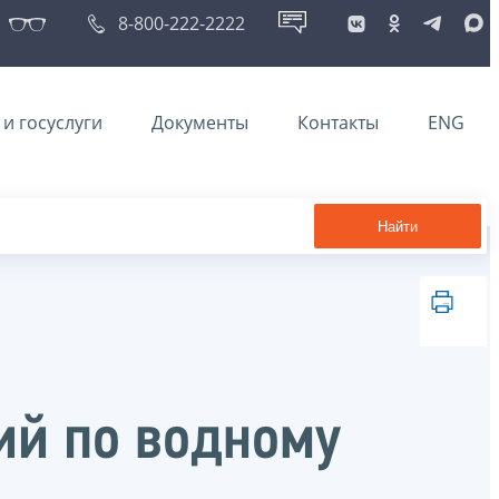
8-800-222-2222
и госуслуги
Документы
Контакты
ENG
Найти
ий по водному