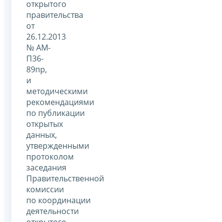
открытого
правительства
от
26.12.2013
№ АМ-
П36-
89пр,
и
методическими
рекомендациями
по публикации
открытых
данных,
утвержденными
протоколом
заседания
Правительственной
комиссии
по координации
деятельности
открытого