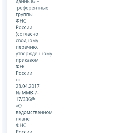
данные» –
референтные
группы
ФНС
России
(согласно
сводному
перечню,
утвержденному
приказом
ФНС
России
от
28.04.2017
№ ММВ-7-
17/336@
«О
ведомственном
плане
ФНС
России