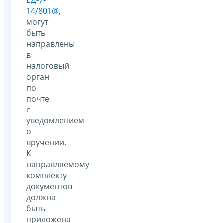
ЕД-7-
14/801@
,
могут
быть
направлены
в
налоговый
орган
по
почте
с
уведомлением
о
вручении.
К
направляемому
комплекту
документов
должна
быть
приложена