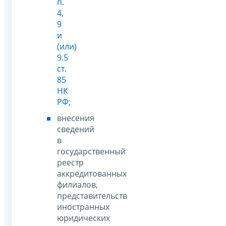
п.
4,
9
и
(или)
9.5
ст.
85
НК
РФ
;
внесения
сведений
в
государственный
реестр
аккредитованных
филиалов,
представительств
иностранных
юридических