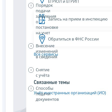
ЕГРЮЛ и ЕГРИП
Порядок
подачи
заявления
Запись на прием в инспекцию
о
постановке
на учет
Обратиться в ФНС России
Внесение
изменений
Все сервисы
в сведения
Снятие
с учёта
Связанные темы
Способы
Учёт иностранных организаций (ИО)
подачи
документов