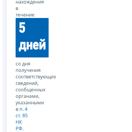
нахождения
в
течение
5
дней
со дня
получения
соответствующих
сведений,
сообщенных
органами,
указанными
в
п. 4
ст. 85
НК
РФ.