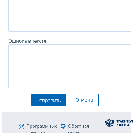
Ошибка в тексте:
Отмена
Отправить
Программные
Обратная
средства
связь