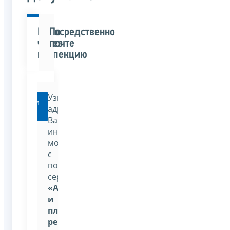
Непосредственно
По
через
почте
инспекцию
Узнать
Перейти
адрес
Вашей
инспекции
можно
с
помощью
сервиса:
«Адрес
и
платежные
реквизиты