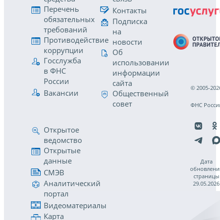
Перечень
Контакты
обязательных
Подписка
требований
на
Противодействие
новости
коррупции
Об
Госслужба
использовании
в ФНС
информации
России
сайта
© 2005-202
Вакансии
Общественный
совет
ФНС Росси
Открытое
ведомство
Открытые
данные
Дата
обновлени
СМЭВ
страницы
Аналитический
29.05.2026
портал
Видеоматериалы
Карта