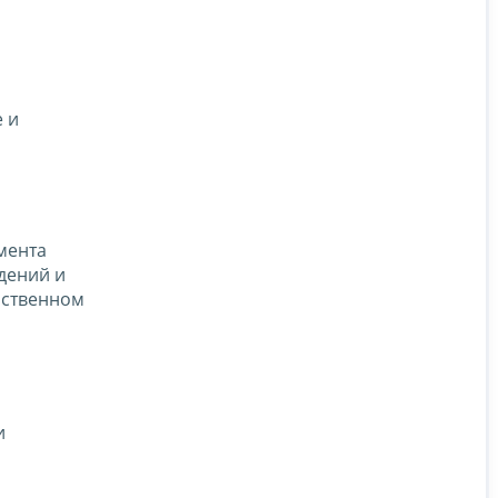
 и
мента
дений и
рственном
и