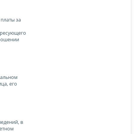
 платы за
ересующего
тношении
уальном
ца, его
едений, в
ретном