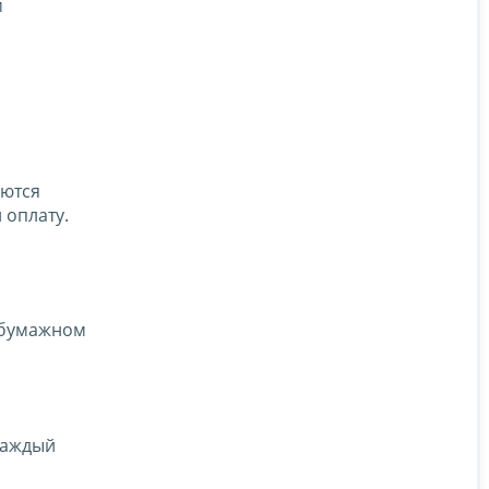
м
яются
 оплату.
а бумажном
каждый