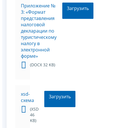
Приложение №
Загрузить
3: «Формат
представления
налоговой
декларации по
туристическому
налогу в
электронной
форме»
(DOCX 32 KB)
xsd-
Загрузить
схема
(XSD
46
KB)