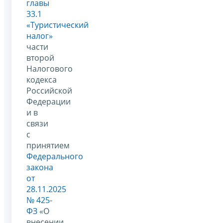
главы
33.1
«Туристический
налог»
части
второй
Налогового
кодекса
Российской
Федерации
и в
связи
с
принятием
Федерального
закона
от
28.11.2025
№ 425-
ФЗ
«О
внесении