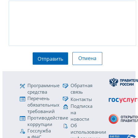
Отмена
Отправить
Программные
Обратная
средства
связь
Перечень
Контакты
обязательных
Подписка
требований
на
Противодействие
новости
коррупции
Об
Госслужба
использовании
в ФНС