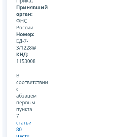
Приказ
Принявший
орган:
ФНС
России
Номер:
ЕД-7-
3/1228@
КНД:
1153008
В
соответствии
с
абзацем
первым
пункта
7
статьи
80
части