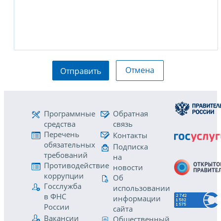
Отмена
Отправить
Программные
Обратная
средства
связь
Перечень
Контакты
обязательных
Подписка
требований
на
Противодействие
новости
коррупции
Об
Госслужба
использовании
в ФНС
информации
России
сайта
Вакансии
Общественный