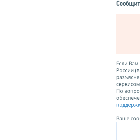
Сообщит
Если Вам
России (
разъясне
сервисо
По вопро
обеспече
поддержк
Ваше соо