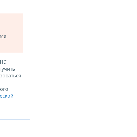
тся
ФНС
лучить
зоваться
ого
ческой