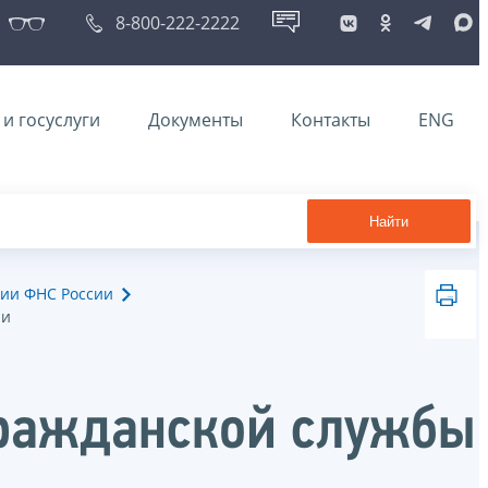
8-800-222-2222
и госуслуги
Документы
Контакты
ENG
Найти
ии ФНС России
ии
гражданской службы