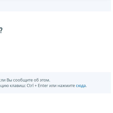
?
сли Вы сообщите об этом.
цию клавиш: Ctrl + Enter или нажмите
сюда
.