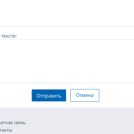
тексте:
Отмена
Отправить
атная связь
такты