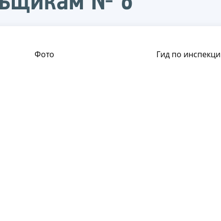
льщикам № 6
Фото
Гид по инспекци