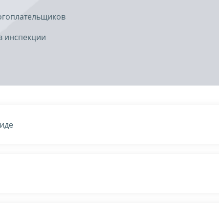
огоплательщиков
в инспекции
виде