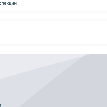
нспекции
в