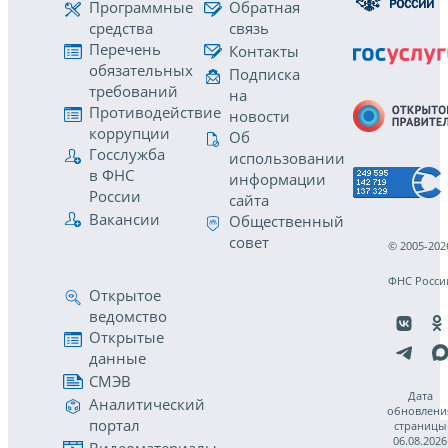
Программные
Обратная
средства
связь
Перечень
Контакты
обязательных
Подписка
требований
на
Противодействие
новости
коррупции
Об
Госслужба
использовании
в ФНС
информации
России
сайта
Вакансии
Общественный
совет
© 2005-202
ФНС Росси
Открытое
ведомство
Открытые
данные
СМЭВ
Дата
Аналитический
обновлени
портал
страницы
06.08.2026