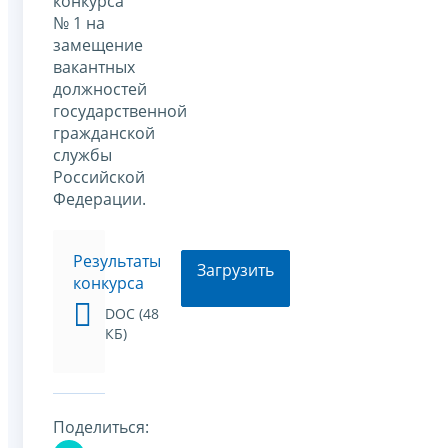
конкурса
№ 1 на
замещение
вакантных
должностей
государственной
гражданской
службы
Российской
Федерации.
Результаты
Загрузить
конкурса
DOC (48
КБ)
Поделиться: