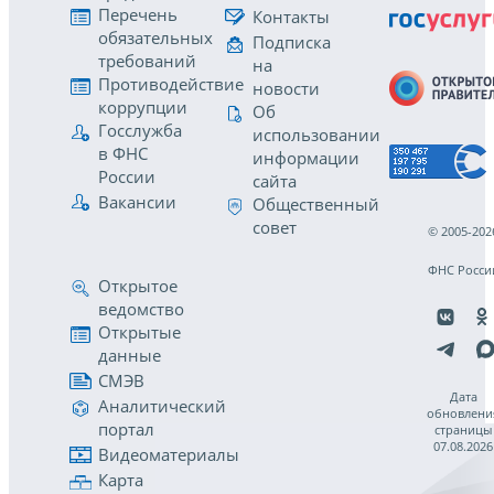
Перечень
Контакты
обязательных
Подписка
требований
на
Противодействие
новости
коррупции
Об
Госслужба
использовании
в ФНС
информации
России
сайта
Вакансии
Общественный
совет
© 2005-202
ФНС Росси
Открытое
ведомство
Открытые
данные
СМЭВ
Дата
Аналитический
обновлени
портал
страницы
07.08.2026
Видеоматериалы
Карта