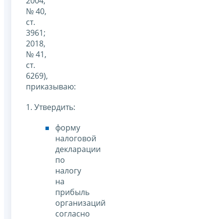
2004,
№ 40,
ст.
3961;
2018,
№ 41,
ст.
6269),
приказываю:
1. Утвердить:
форму
налоговой
декларации
по
налогу
на
прибыль
организаций
согласно