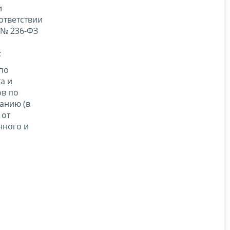
и
ответствии
 № 236-ФЗ
;
по
а и
ов по
анию (в
 от
нного и