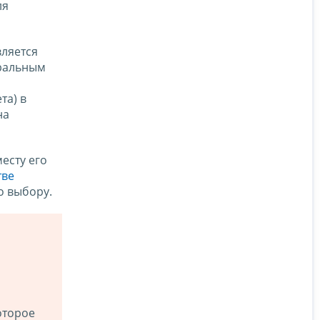
ля
вляется
еральным
та) в
на
есту его
тве
о выбору.
оторое