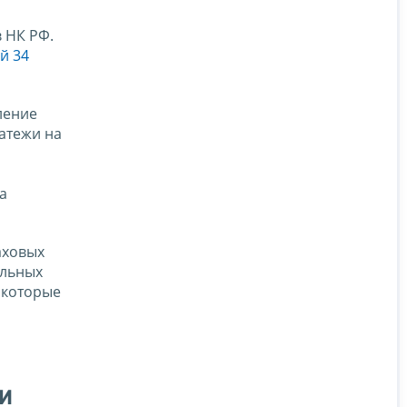
 НК РФ.
й 34
ление
атежи на
а
аховых
альных
 которые
и