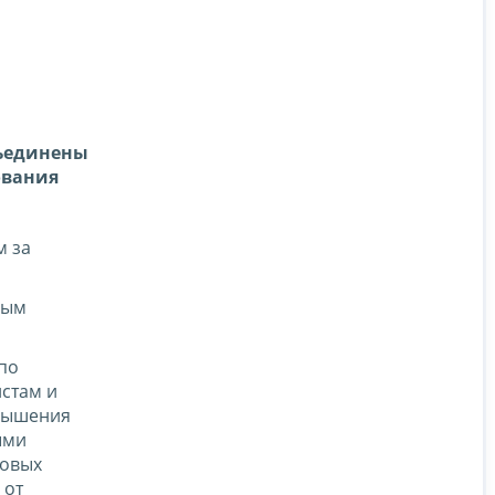
бъединены
ования
м за
вым
по
стам и
вышения
ыми
ховых
 от