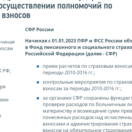
осуществлении полномочий по
 взносов
СФР России
Начиная с 01.01.2023 ПФР и ФСС России о
ачиная
в Фонд пенсионного и социального страх
зносам
Российской Федерации (далее - СФР)
прием расчетов по страховым взноса
К РФ;
периоды 2010-2016 гг.;
контрольные мероприятия по страхо
аря
взносам за периоды 2010-2016 гг.;
за органами СФР сохранены функции 
нами
проверке расходов по больничным ли
материнству и возмещение сумм пре
ю
понесенных расходов над исчисленн
взносами и администрирование стра
взносов на обязательное страхование