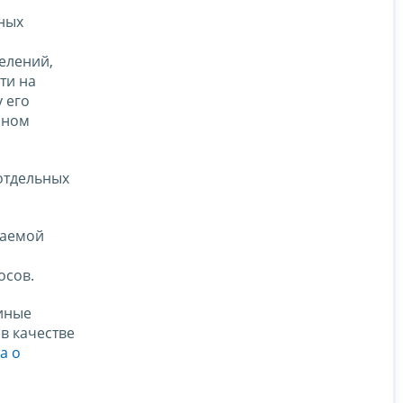
ьных
елений,
ти на
 его
нном
 отдельных
ваемой
осов.
иные
в качестве
а о