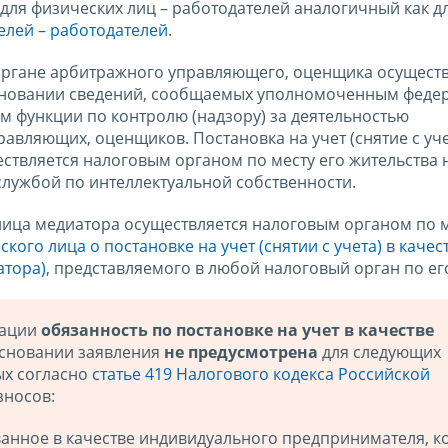
для физических лиц – работодателей аналогичный как д
лей – работодателей
.
м органе арбитражного управляющего, оценщика осущест
 основании сведений, сообщаемых уполномоченным фед
 функции по контролю (надзору) за деятельностью
вляющих, оценщиков. Постановка на учет (снятие с уче
ствляется налоговым органом по месту его жительства 
лужбой по интеллектуальной собственности.
о лица медиатора осуществляется налоговым органом по м
кого лица о постановке на учет (снятии с учета) в качес
атора)
, представляемого в любой налоговый орган по ег
рации
обязанность по постановке на учет в качестве
сновании заявления
не предусмотрена
для следующих
ых согласно
статье 419 Налогового кодекса Российской
зносов:
ванное в качестве индивидуального предпринимателя, к