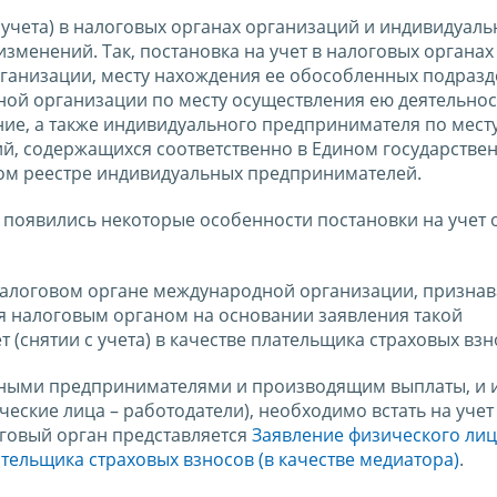
с учета) в налоговых органах организаций и индивидуал
менений. Так, постановка на учет в налоговых органах
ганизации, месту нахождения ее обособленных подразд
ой организации по месту осуществления ею деятельнос
ие, а также индивидуального предпринимателя по месту
ий, содержащихся соответственно в Едином государстве
ном реестре индивидуальных предпринимателей.
в появились некоторые особенности постановки на учет
в налоговом органе международной организации, призна
я налоговым органом на основании заявления такой
(снятии с учета) в качестве плательщика страховых взн
ными предпринимателями и производящим выплаты, и 
еские лица – работодатели), необходимо встать на учет 
оговый орган представляется
Заявление физического лиц
лательщика страховых взносов (в качестве медиатора)
.