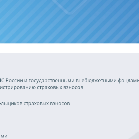
С России и государственными внебюджетными фондам
истрированию страховых взносов
ельщиков страховых взносов
ами