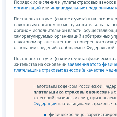
Порядок исчисления и уплаты страховых взносов 
организаций
или
индивидуальных предпринимате
Постановка на учет (снятие с учета) в налогово
налоговым органом по месту их жительства на
органом исполнительной власти, осуществляющим
саморегулируемых организаций арбитражных упра
налоговом органе патентного поверенного осуще
основании сведений, сообщаемых Федеральной с
Постановка на учет (снятие с учета) физическог
жительства на основании
заявления этого физичес
плательщика страховых взносов (в качестве меди
Налоговым кодексом Российской Феде
плательщика страховых взносов
на о
категорий физических лиц, признаваем
Федерации
плательщиками страховых в
физическое лицо, зарегистриро