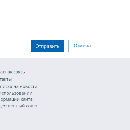
Отмена
Отправить
атная связь
такты
писка на новости
использовании
ормации сайта
ественный совет