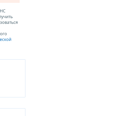
ФНС
лучить
зоваться
ого
ческой