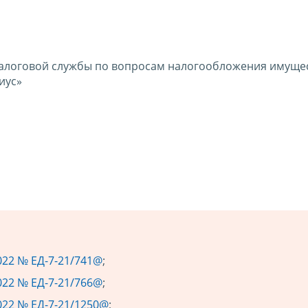
алоговой службы по вопросам налогообложения имущес
иус»
022 № ЕД-7-21/741@
;
022 № ЕД-7-21/766@
;
022 № ЕД-7-21/1250@
;