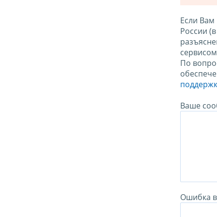
Если Вам
России (
разъясне
сервисо
По вопро
обеспече
поддержк
Ваше соо
Ошибка в 