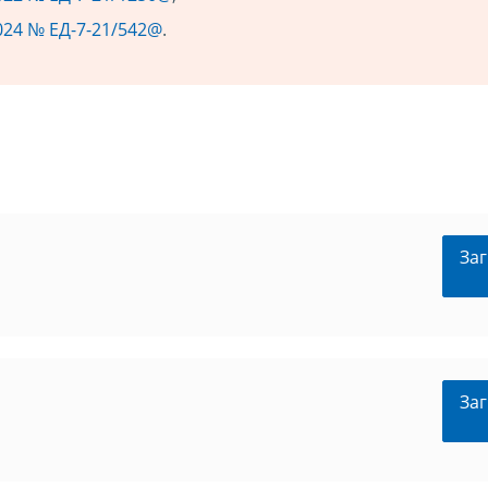
024 № ЕД-7-21/542@
.
Заг
Заг