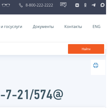
8-800-222-2222
и госуслуги
Документы
Контакты
ENG
Найти
Д-7-21/574@