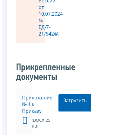
России
от
10.07.2024
№
ЕД-7-
21/542@
.
Прикрепленные
документы
Приложение
Загрузить
№ 1 к
Приказу
(DOCX 25
KB)