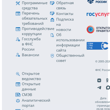
Программные
Обратная
средства
связь
Перечень
Контакты
обязательных
Подписка
требований
на
Противодействие
новости
коррупции
Об
Госслужба
использовании
в ФНС
информации
России
сайта
Вакансии
Общественный
совет
© 2005-202
ФНС Росси
Открытое
ведомство
Открытые
данные
СМЭВ
Дата
Аналитический
обновлени
портал
страницы
09.08.2026