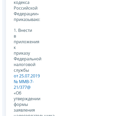
кодекса
Российской
Федерации»
приказываю:
1. Внести
в
приложения
к
приказу
Федеральной
налоговой
службы
от 25.07.2019
№ ММВ-7-
21/377@
«Об
утверждении
формы
заявления
налогоплательщика-