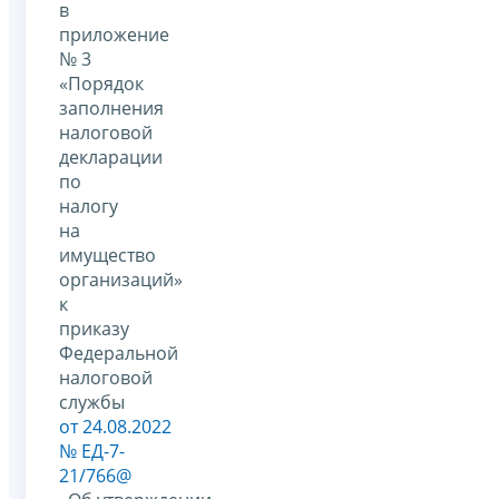
в
приложение
№ 3
«Порядок
заполнения
налоговой
декларации
по
налогу
на
имущество
организаций»
к
приказу
Федеральной
налоговой
службы
от 24.08.2022
№ ЕД-7-
21/766@