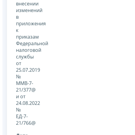
внесении
изменений
в
приложения
к
приказам
Федеральной
налоговой
службы
от
25.07.2019
№
ММВ-7-
21/377@
и от
24.08.2022
№
ЕД-7-
21/766@