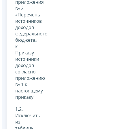
приложения
№ 2
«Перечень
источников
доходов
федерального
бюджета»
к
Приказу
источники
доходов
согласно
приложению
№ 1 к
настоящему
приказу.
1.2.
Исключить
из
таблицы