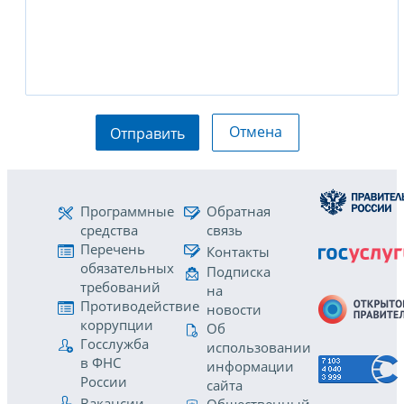
Отмена
Отправить
Программные
Обратная
средства
связь
Перечень
Контакты
обязательных
Подписка
требований
на
Противодействие
новости
коррупции
Об
Госслужба
использовании
в ФНС
информации
России
сайта
Вакансии