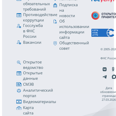
обязательных
Подписка
требований
на
Противодействие
новости
коррупции
Об
Госслужба
использовании
в ФНС
информации
России
сайта
Вакансии
Общественный
совет
© 2005-202
ФНС Росси
Открытое
ведомство
Открытые
данные
СМЭВ
Дата
Аналитический
обновлени
портал
страницы
27.03.2026
Видеоматериалы
Карта
сайта