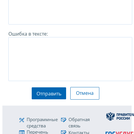
Ошибка в тексте:
Отмена
Отправить
Программные
Обратная
средства
связь
Перечень
Контакты