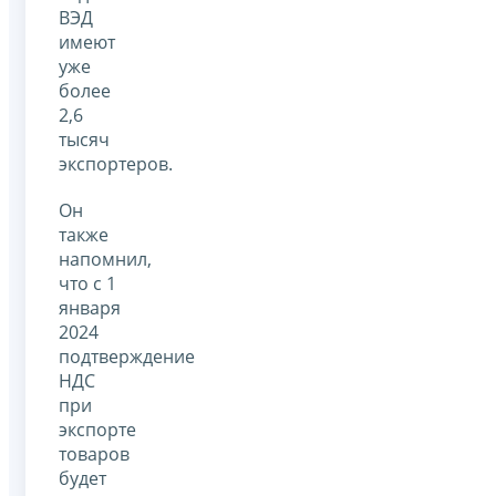
ВЭД
имеют
уже
более
2,6
тысяч
экспортеров.
Он
также
напомнил,
что с 1
января
2024
подтверждение
НДС
при
экспорте
товаров
будет