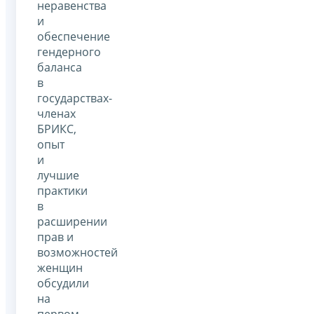
неравенства
и
обеспечение
гендерного
баланса
в
государствах-
членах
БРИКС,
опыт
и
лучшие
практики
в
расширении
прав и
возможностей
женщин
обсудили
на
первом