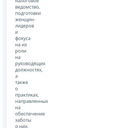
налоговое
ведомство,
подготовки
женщин-
лидеров
и
фокуса
на их
роли
на
руководящих
должностях,
а
также
о
практиках,
направленных
на
обеспечение
заботы
о них.