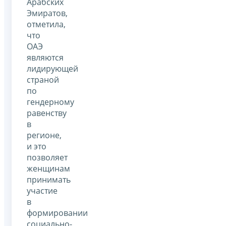
Арабских
Эмиратов,
отметила,
что
ОАЭ
являются
лидирующей
страной
по
гендерному
равенству
в
регионе,
и это
позволяет
женщинам
принимать
участие
в
формировании
социально-