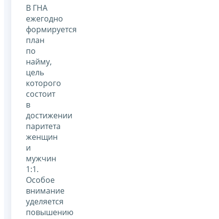
В ГНА
ежегодно
формируется
план
по
найму,
цель
которого
состоит
в
достижении
паритета
женщин
и
мужчин
1:1.
Особое
внимание
уделяется
повышению