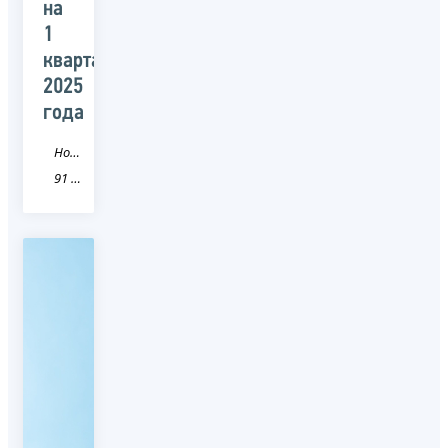
на
1
квартал
2025
года
Новость
91 Республика Крым