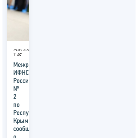
29.03.2024
11:07
Межрайонная
ИФНС
России
№
2
по
Республике
Крым
сообщает
о