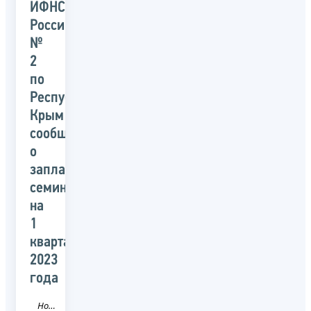
ИФНС
России
№
2
по
Республике
Крым
сообщает
о
запланированных
семинарах
на
1
квартал
2023
года
Новость