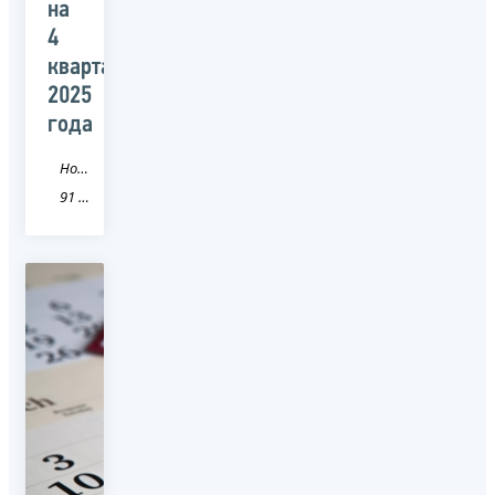
на
4
квартал
2025
года
Новость
91 Республика Крым