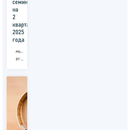
семинарах
на
2
квартал
2025
года
Новость
91 Республика Крым