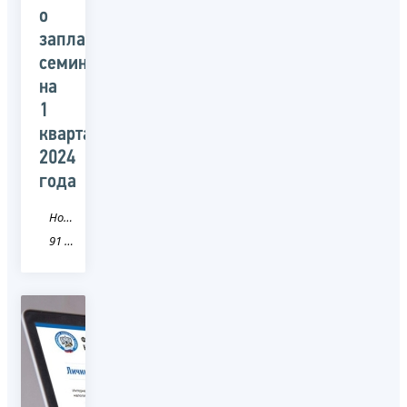
о
запланированных
семинарах
на
1
квартал
2024
года
Новость
91 Республика Крым