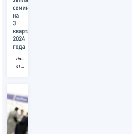
запланированных
семинарах
на
3
квартал
2024
года
Новость
91 Республика Крым