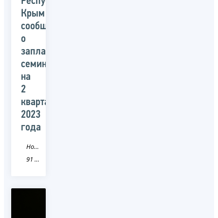
Республике
Крым
сообщает
о
запланированных
семинарах
на
2
квартал
2023
года
Новость
91 Республика Крым