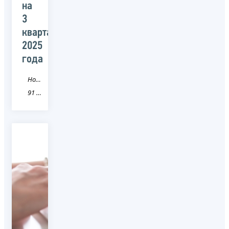
на
3
квартал
2025
года
Новость
91 Республика Крым