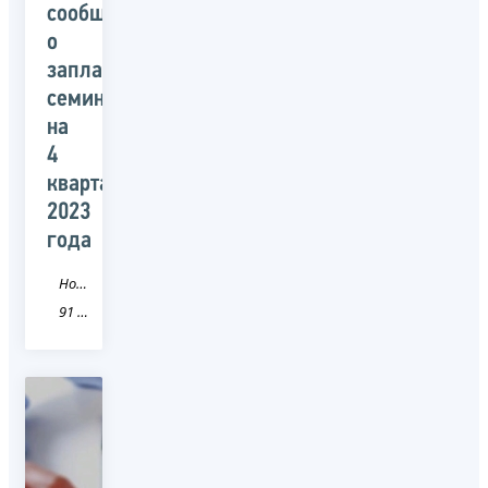
сообщает
о
запланированных
семинарах
на
4
квартал
2023
года
Новость
91 Республика Крым