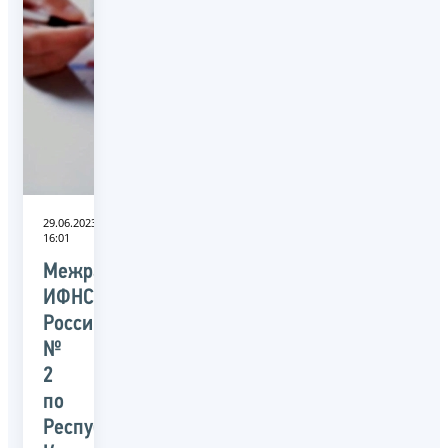
29.06.2023
16:01
Межрайонная
ИФНС
России
№
2
по
Республике