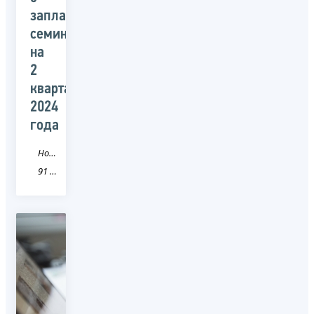
запланированных
семинарах
на
2
квартал
2024
года
Новость
91 Республика Крым