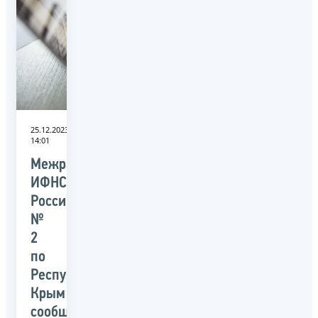
25.12.2023
14:01
Межрайонная
ИФНС
России
№
2
по
Республике
Крым
сообщает