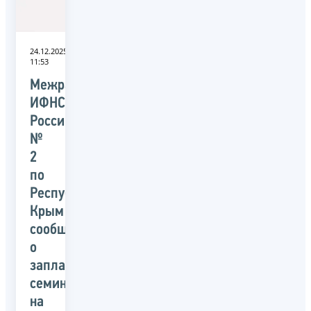
24.12.2025
11:53
Межрайонная
ИФНС
России
№
2
по
Республике
Крым
сообщает
о
запланированных
семинарах
на