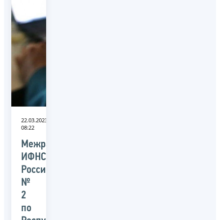
22.03.2023
08:22
Межрайонная
ИФНС
России
№
2
по