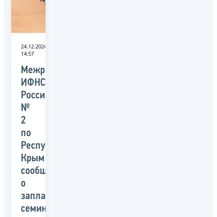
24.12.2024
14:57
Межрайонная
ИФНС
России
№
2
по
Республике
Крым
сообщает
о
запланированных
семинарах