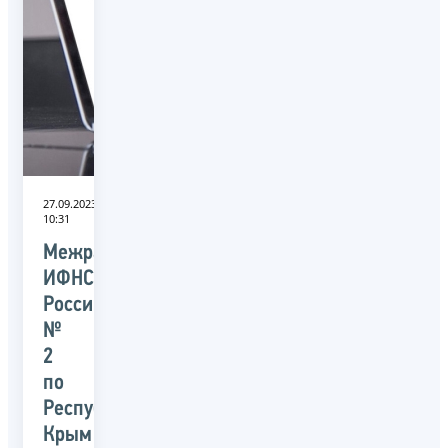
27.09.2023
10:31
Межрайонная
ИФНС
России
№
2
по
Республике
Крым