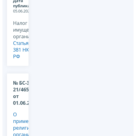
Дата
публикации:
05.06.2026
Налог на
имущество
организаций,
Статья
381 НК
РФ
№ БС-36-
21/4656@
от
01.06.2026
О
применении
религиозной
организацией