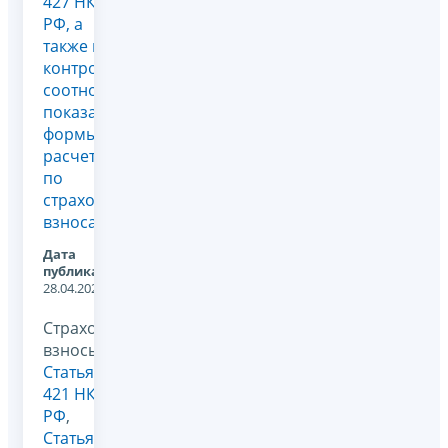
427 НК
РФ, а
также в
контрольные
соотношениях
показателей
формы
расчета
по
страховым
взносам
Дата
публикации:
28.04.2026
Страховые
взносы,
Статья
421 НК
РФ
,
Статья