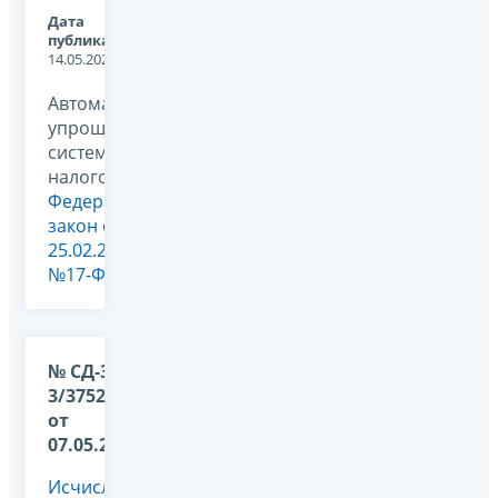
Дата
публикации:
14.05.2026
Автоматизированная
упрощенная
система
налогообложения,
Федеральный
закон от
25.02.2022
№17-ФЗ
№ СД-36-
3/3752@
от
07.05.2026
Исчисление