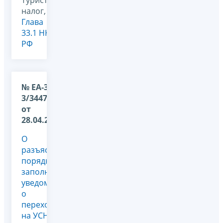
налог,
Глава
33.1 НК
РФ
№ ЕА-36-
3/3447@
от
28.04.2026
О
разъяснении
порядка
заполнения
уведомления
о
переходе
на УСН и