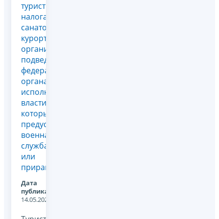
туристического
налога
санаторно-
курортными
организациями,
подведомственными
федеральным
органам
исполнительной
власти, в
которых
предусмотрена
военная
служба
или
приравн...
Дата
публикации:
14.05.2026
Туристический