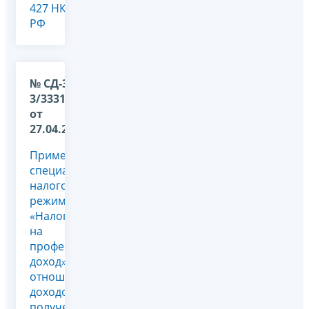
427 НК
РФ
№ СД-36-
3/3331@
от
27.04.2026
Применение
специального
налогового
режима
«Налог
на
профессиональный
доход» в
отношении
доходов,
полученных