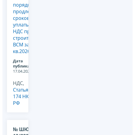
порядке
продления
сроков
уплаты
НДС при
строительстве
ВСМ за 1
кв.2026
Дата
публикации:
17.04.2026
НДС,
Статья
174 НК
РФ
№ ШЮ-36-