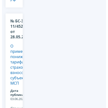
№ БС-36-
11/4527@
от
28.05.2026
О
применении
пониженного
тарифа
страховых
взносов
субъектами
МСП
Дата
публикации:
03.06.2026