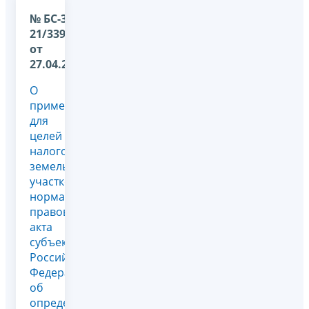
№ БС-36-
21/3393@
от
27.04.2026
О
применении
для
целей
налогообложения
земельных
участков
нормативно-
правового
акта
субъекта
Российской
Федерации
об
определении