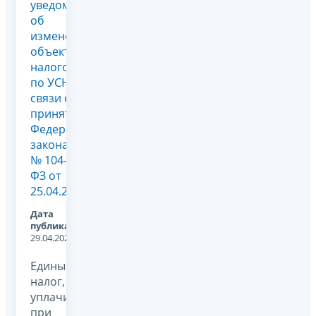
уведомления
об
изменении
объекта
налогообложения
по УСН в
связи с
принятием
Федерального
закона
№ 104-
ФЗ от
25.04.2...
Дата
публикации:
29.04.2026
Единый
налог,
уплачиваемый
при