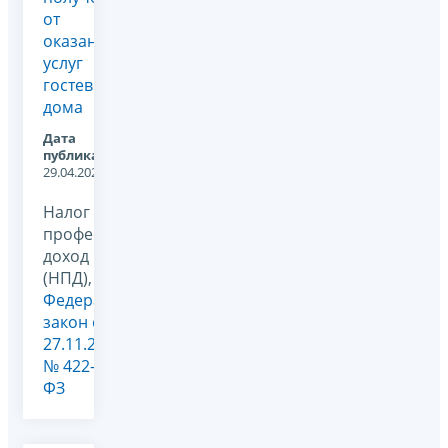
от
оказания
услуг
гостевого
дома
Дата
публикации:
29.04.2026
Налог на
профессиональный
доход
(НПД),
Федеральный
закон от
27.11.2018
№ 422-
ФЗ