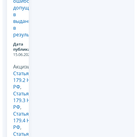
ошибок,
допущенных
в
выданных
в
результ...
Дата
публикации:
15.06.2026
Акцизы,
Статья
179.2 НК
РФ
,
Статья
179.3 НК
РФ
,
Статья
179.4 НК
РФ
,
Статья