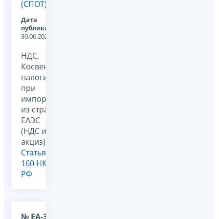
(СПОТ)
Дата
публикации:
30.06.2026
НДС,
Косвенные
налоги
при
импорте
из стран
ЕАЭС
(НДС и
акциз), -,
Статья
160 НК
РФ
№ ЕА-36-