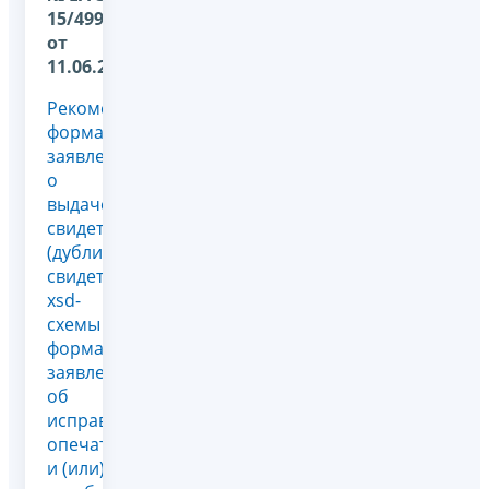
15/4990@
от
11.06.2026
Рекомендуемые
форматы
заявлений
о
выдаче
свидетельств
(дубликатов
свидетельств),
xsd-
схемы и
форма
заявления
об
исправлении
опечаток
и (или)