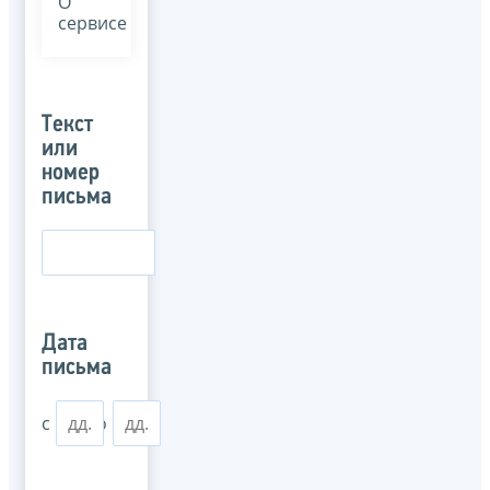
О
сервисе
Текст
или
номер
письма
Дата
письма
с
по