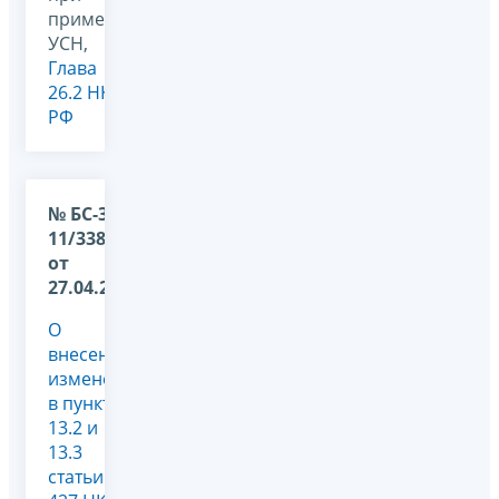
применении
УСН,
Глава
26.2 НК
РФ
№ БС-36-
11/3382@
от
27.04.2026
О
внесении
изменений
в пункты
13.2 и
13.3
статьи