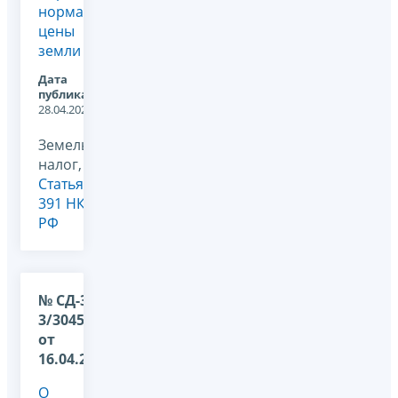
нормативной
цены
земли
Дата
публикации:
28.04.2026
Земельный
налог,
Статья
391 НК
РФ
№ СД-36-
3/3045@
от
16.04.2026
О