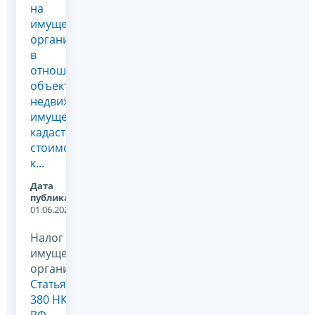
на
имущество
организаций
в
отношении
объектов
недвижимого
имущества,
кадастровая
стоимость
к...
Дата
публикации:
01.06.2026
Налог на
имущество
организаций,
Статья
380 НК
РФ