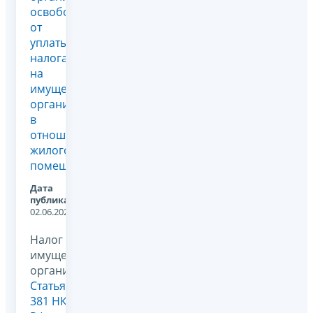
освобождения
от
уплаты
налога
на
имущество
организаций
в
отношении
жилого
помещения
Дата
публикации:
02.06.2026
Налог на
имущество
организаций,
Статья
381 НК