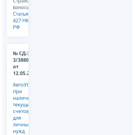
Страховые
взносы,
Статья
427 НК
РФ
№ СД-36-
3/3880@
от
12.05.2026
АвтоУСН
при
наличии
текущих
счетов
для
личных
нужд