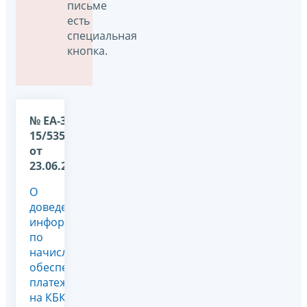
письме
есть
специальная
кнопка.
№ ЕА-36-
15/5355@
от
23.06.2026
О
доведении
информации
по
начислениям
обеспечительного
платежа
на КБК