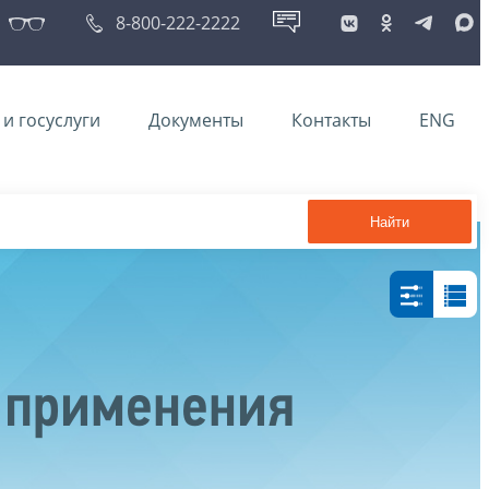
8-800-222-2222
и госуслуги
Документы
Контакты
ENG
Найти
 применения