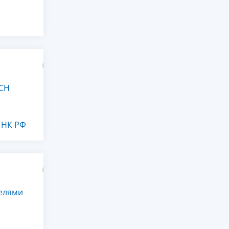
УСН
2 НК РФ
телями