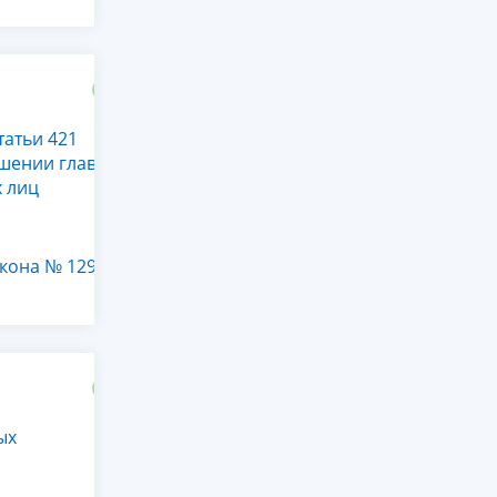
татьи 421
шении глав
х лиц
акона № 129-
ых