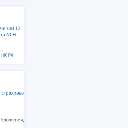
ечении 12
АвтоУСН
2 НК РФ
и страховых
обложения,