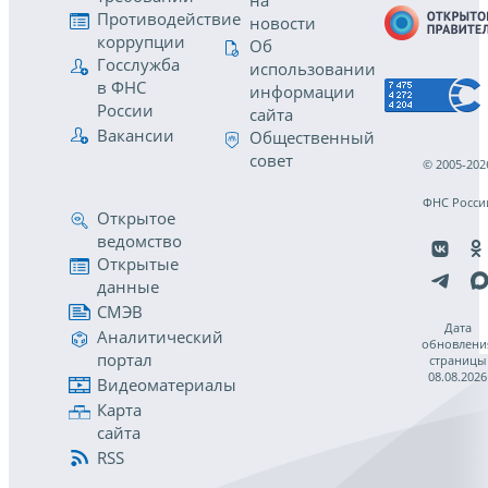
на
Противодействие
новости
коррупции
Об
Госслужба
использовании
в ФНС
информации
России
сайта
Вакансии
Общественный
совет
© 2005-202
ФНС Росси
Открытое
ведомство
Открытые
данные
СМЭВ
Дата
Аналитический
обновлени
портал
страницы
08.08.2026
Видеоматериалы
Карта
сайта
RSS