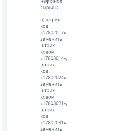
нефтяное
сырье»:
а) штрих-
код
«17802017»
заменить
штрих-
кодом
«17803014»,
штрих-
код
«17802024»
заменить
штрих-
кодом
«17803021»,
штрих-
код
«17802031»
заменить