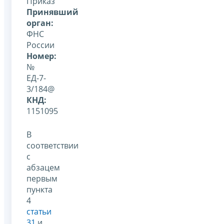
Приказ
Принявший
орган:
ФНС
России
Номер:
№
ЕД-7-
3/184@
КНД:
1151095
В
соответствии
с
абзацем
первым
пункта
4
статьи
31
и