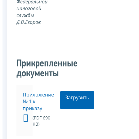
Федеральной
налоговой
службы
Д.В.Егоров
Прикрепленные
документы
Приложение
Загрузить
№ 1 к
приказу
(PDF 690
KB)