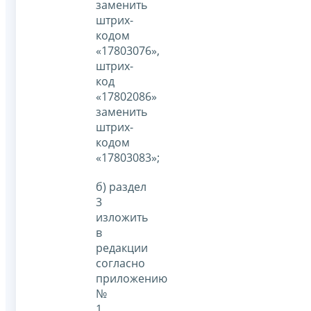
заменить
штрих-
кодом
«17803076»,
штрих-
код
«17802086»
заменить
штрих-
кодом
«17803083»;
б) раздел
3
изложить
в
редакции
согласно
приложению
№
1