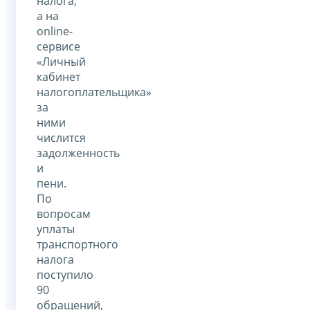
налога,
а на
online-
сервисе
«Личный
кабинет
налогоплательщика»
за
ними
числится
задолженность
и
пени.
По
вопросам
уплаты
транспортного
налога
поступило
90
обращений,