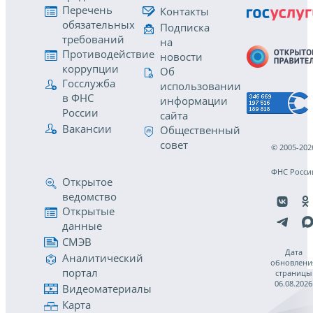
Перечень
Контакты
обязательных
Подписка
требований
на
Противодействие
новости
коррупции
Об
Госслужба
использовании
в ФНС
информации
России
сайта
Вакансии
Общественный
совет
© 2005-202
ФНС Росси
Открытое
ведомство
Открытые
данные
СМЭВ
Дата
Аналитический
обновлени
портал
страницы
06.08.2026
Видеоматериалы
Карта