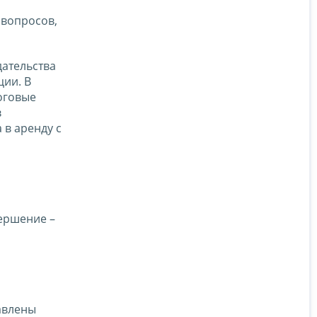
 вопросов,
ательства
ции. В
оговые
в
 в аренду с
ершение –
авлены