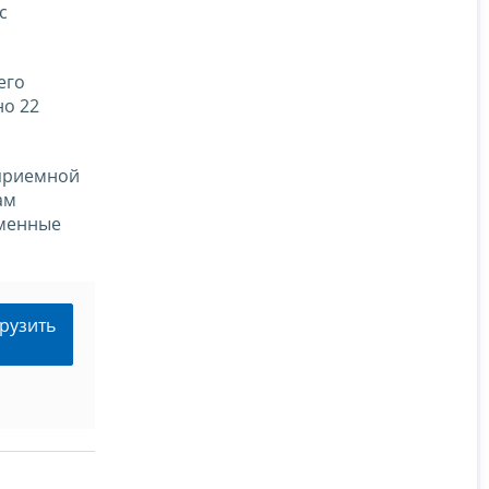
с
его
но 22
в приемной
ам
ьменные
рузить