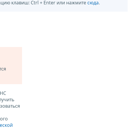
цию клавиш: Ctrl + Enter или нажмите
сюда
.
тся
ФНС
лучить
зоваться
ого
ческой