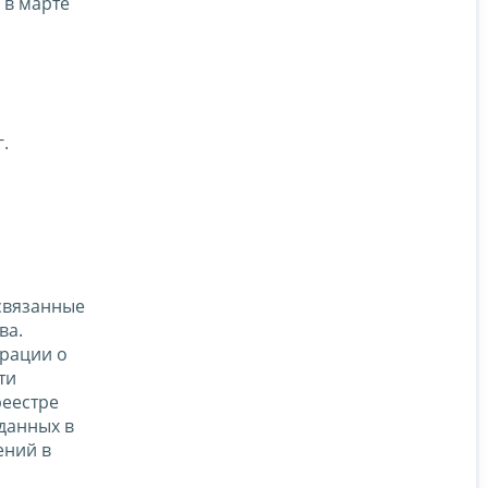
 в марте
.
 связанные
ва.
ерации о
ти
реестре
данных в
ений в