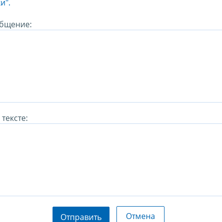
и".
бщение:
тексте:
Отмена
Отправить