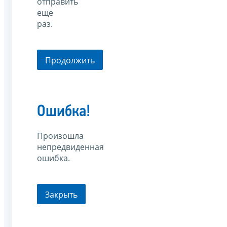
отправить
еще
раз.
Продолжить
Ошибка!
Произошла
непредвиденная
ошибка.
Закрыть