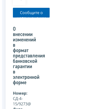
Сообщите о
неприменении
налоговым
органом
О
указанного
внесении
письма
изменений
в
формат
представления
банковской
гарантии
в
электронной
форме
Номер:
СД-4-
15/9273@