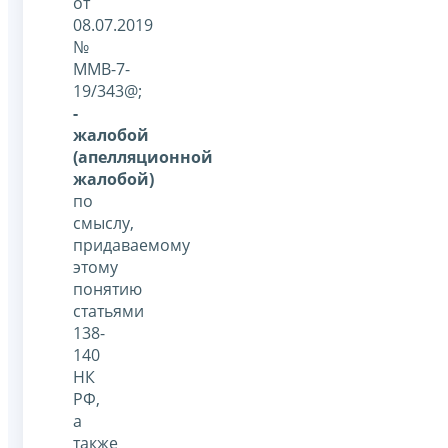
от
08.07.2019
№
ММВ-7-
19/343@;
-
жалобой
(апелляционной
жалобой)
по
смыслу,
придаваемому
этому
понятию
статьями
138-
140
НК
РФ,
а
также