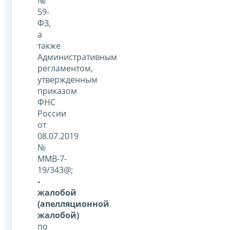
№
59-
ФЗ,
а
также
Административным
регламентом,
утвержденным
приказом
ФНС
России
от
08.07.2019
№
ММВ-7-
19/343@;
-
жалобой
(апелляционной
жалобой)
по