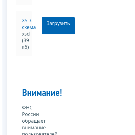
XSD-
Загрузить
схема
xsd
(39
кб)
Внимание!
ФНС
России
обращает
внимание
пользователей