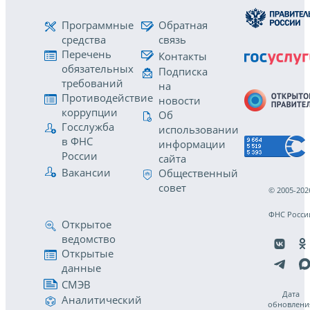
Программные
Обратная
средства
связь
Перечень
Контакты
обязательных
Подписка
требований
на
Противодействие
новости
коррупции
Об
Госслужба
использовании
в ФНС
информации
России
сайта
Вакансии
Общественный
совет
© 2005-202
ФНС Росси
Открытое
ведомство
Открытые
данные
СМЭВ
Дата
Аналитический
обновлени