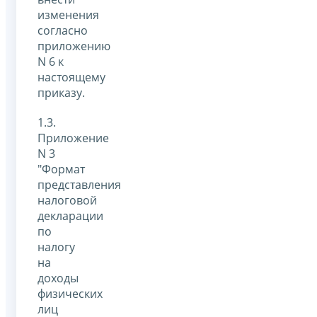
изменения
согласно
приложению
N 6 к
настоящему
приказу.
1.3.
Приложение
N 3
"Формат
представления
налоговой
декларации
по
налогу
на
доходы
физических
лиц