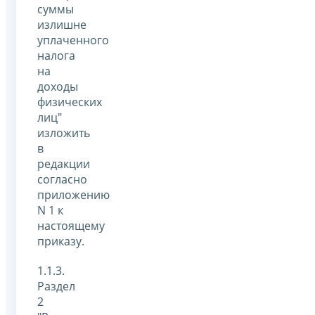
суммы
излишне
уплаченного
налога
на
доходы
физических
лиц"
изложить
в
редакции
согласно
приложению
N 1 к
настоящему
приказу.
1.1.3.
Раздел
2