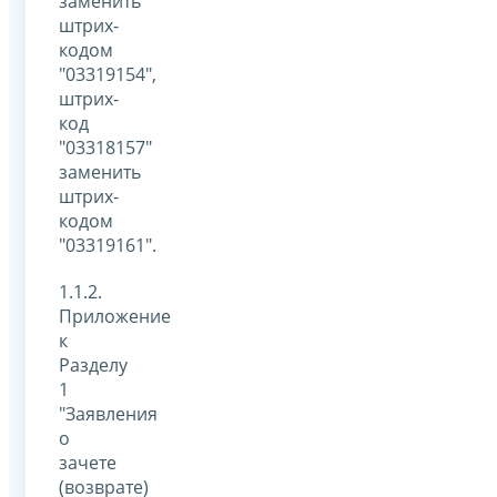
заменить
штрих-
кодом
"03319154",
штрих-
код
"03318157"
заменить
штрих-
кодом
"03319161".
1.1.2.
Приложение
к
Разделу
1
"Заявления
о
зачете
(возврате)