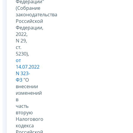
Федерации"
(Собрание
законодательства
Российской
Федерации,
2022,
N 29,
ст.
5230),
от
14.07.2022
N 323-
ФЗ
"О
внесении
изменений
в
часть
вторую
Налогового
кодекса
Российской