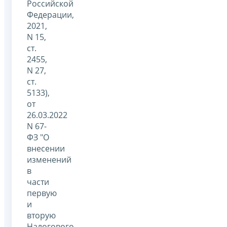
Российской
Федерации,
2021,
N 15,
ст.
2455,
N 27,
ст.
5133),
от
26.03.2022
N 67-
ФЗ "О
внесении
изменений
в
части
первую
и
вторую
Налогового