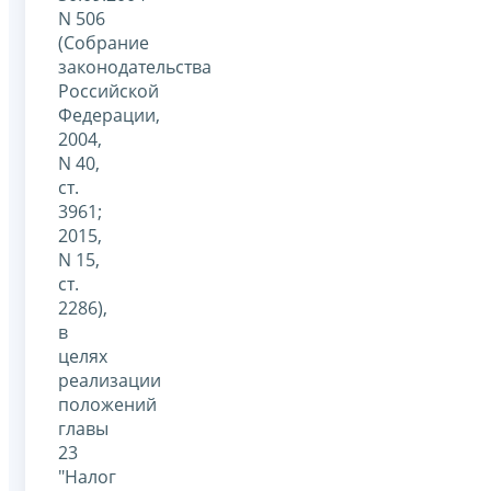
N 506
(Собрание
законодательства
Российской
Федерации,
2004,
N 40,
ст.
3961;
2015,
N 15,
ст.
2286),
в
целях
реализации
положений
главы
23
"Налог