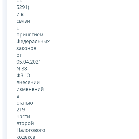
ст.
5291)
и в
связи
с
принятием
Федеральных
законов
от
05.04.2021
N 88-
ФЗ "О
внесении
изменений
в
статью
219
части
второй
Налогового
кодекса