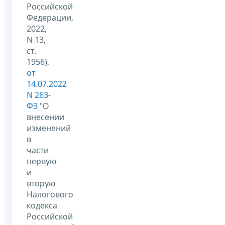
Российской
Федерации,
2022,
N 13,
ст.
1956),
от
14.07.2022
N 263-
ФЗ
"О
внесении
изменений
в
части
первую
и
вторую
Налогового
кодекса
Российской