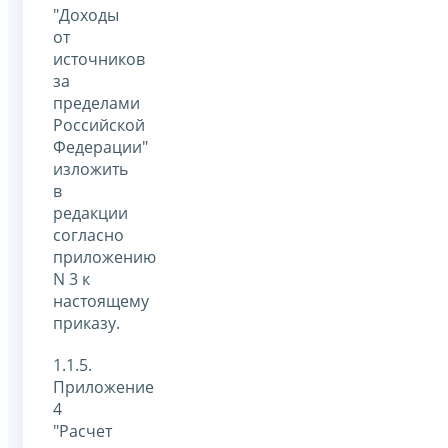
"Доходы
от
источников
за
пределами
Российской
Федерации"
изложить
в
редакции
согласно
приложению
N 3 к
настоящему
приказу.
1.1.5.
Приложение
4
"Расчет