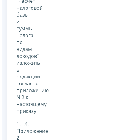
"Расчет
налоговой
базы
и
суммы
налога
по
видам
доходов"
изложить
в
редакции
согласно
приложению
N 2 к
настоящему
приказу.
1.1.4.
Приложение
2