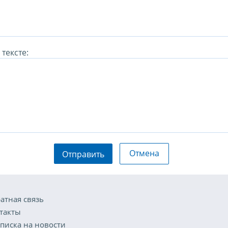
тексте:
Отмена
Отправить
атная связь
такты
писка на новости