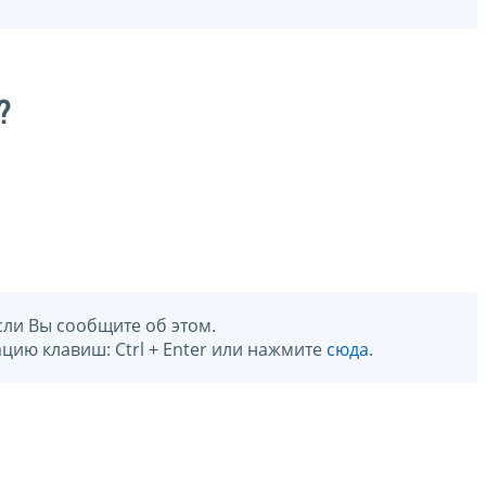
?
сли Вы сообщите об этом.
цию клавиш: Ctrl + Enter или нажмите
сюда
.