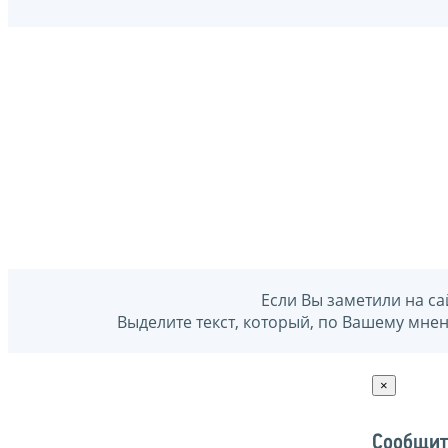
Если Вы заметили на са
Выделите текст, который, по Вашему мне
×
Сообщит