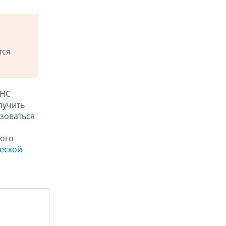
тся
ФНС
лучить
зоваться
ого
ческой