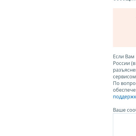
Если Вам
России (
разъясне
сервисо
По вопро
обеспече
поддержк
Ваше соо