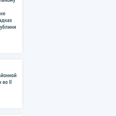
льному
ике
адках
публики
айонной
во II