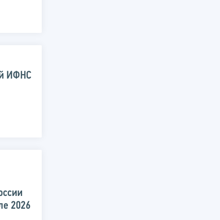
ой ИФНС
оссии
ле 2026