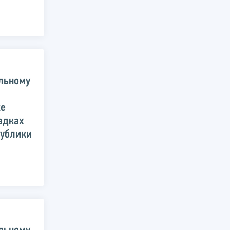
льному
ке
адках
публики