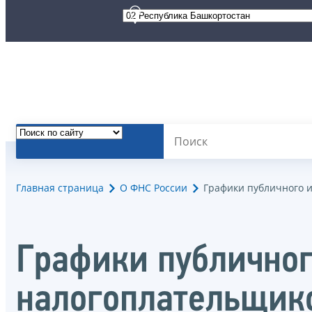
Главная страница
О ФНС России
Графики публичного 
Графики публично
налогоплательщик