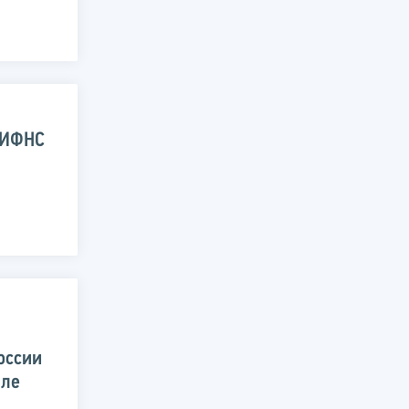
 ИФНС
оссии
але