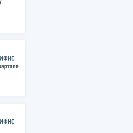
V
 ИФНС
вартале
 ИФНС