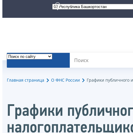
Главная страница
О ФНС России
Графики публичного 
Графики публично
налогоплательщик