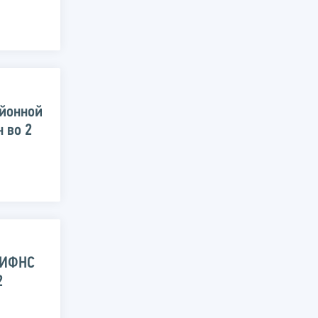
йонной
 во 2
 ИФНС
2