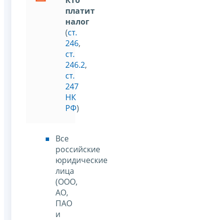
платит
налог
(
ст.
246
,
ст.
246.2
,
ст.
247
НК
РФ
)
Все
российские
юридические
лица
(ООО,
АО,
ПАО
и