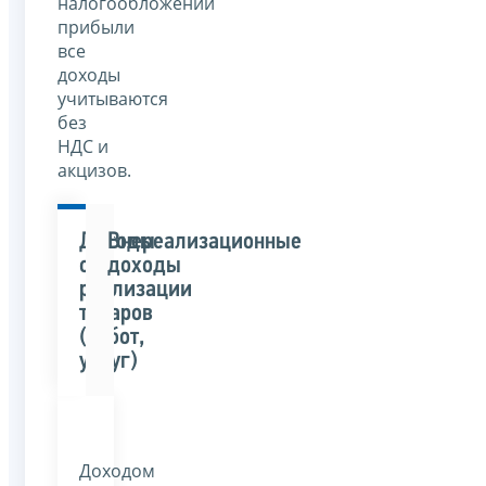
налогообложении
прибыли
все
доходы
учитываются
без
НДС и
акцизов.
Доходы
Внереализационные
от
доходы
реализации
товаров
(работ,
услуг)
Доходом