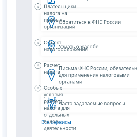
Плательщики
налога на
прибыль
Обратиться в ФНС России
организаций
Объект
Узнать о жалобе
налогообложения
Расчет
Письма ФНС России, обязатель
налога
для применения налоговыми
органами
Особые
условия
расчёта
Часто задаваемые вопросы
налога для
отдельных
видов
Все сервисы
деятельности