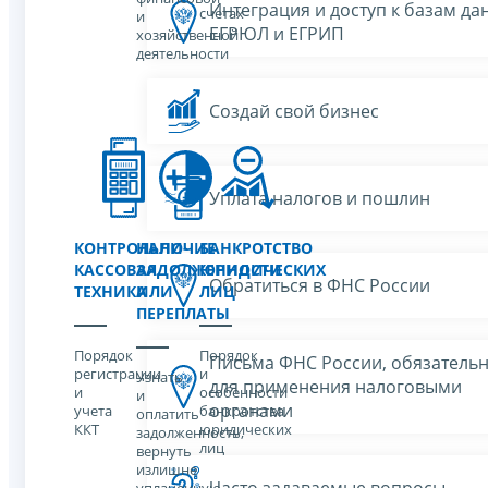
Интеграция и доступ к базам да
счетах
и
ЕГРЮЛ и ЕГРИП
хозяйственной
деятельности
Создай свой бизнес
Уплата налогов и пошлин
КОНТРОЛЬНО-
НАЛИЧИЕ
БАНКРОТСТВО
КАССОВАЯ
ЗАДОЛЖЕННОСТИ
ЮРИДИЧЕСКИХ
Обратиться в ФНС России
ТЕХНИКА
ИЛИ
ЛИЦ
ПЕРЕПЛАТЫ
Порядок
Порядок
Письма ФНС России, обязатель
регистрации
и
Узнать
для применения налоговыми
и
особенности
и
органами
учета
банкротства
оплатить
ККТ
юридических
задолженность,
лиц
вернуть
излишне
Часто задаваемые вопросы