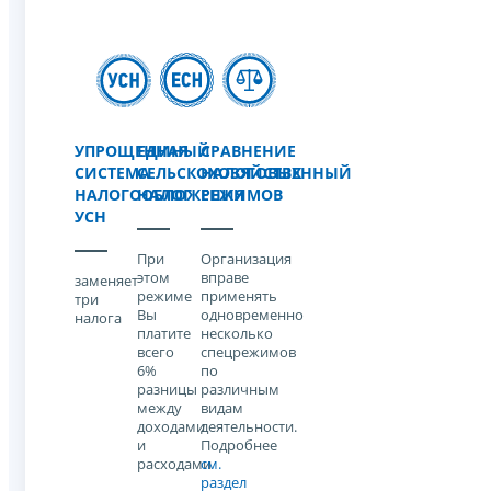
УПРОЩЕННАЯ
ЕДИНЫЙ
СРАВНЕНИЕ
СИСТЕМА
СЕЛЬСКОХОЗЯЙСТВЕННЫЙ
НАЛОГОВЫХ
НАЛОГООБЛОЖЕНИЯ
НАЛОГ
РЕЖИМОВ
УСН
При
Организация
этом
вправе
заменяет
режиме
применять
три
Вы
одновременно
налога
платите
несколько
всего
спецрежимов
6%
по
разницы
различным
между
видам
доходами
деятельности.
и
Подробнее
расходами
см.
раздел