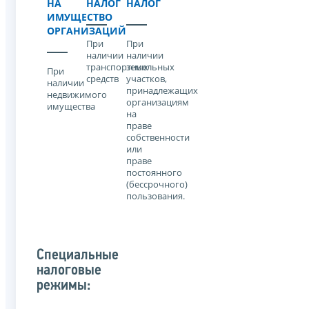
НА
НАЛОГ
НАЛОГ
ИМУЩЕСТВО
ОРГАНИЗАЦИЙ
При
При
наличии
наличии
транспортных
земельных
При
средств
участков,
наличии
принадлежащих
недвижимого
организациям
имущества
на
праве
собственности
или
праве
постоянного
(бессрочного)
пользования.
Специальные
налоговые
режимы: