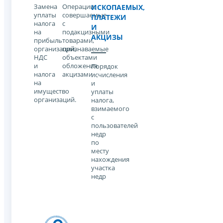
Замена
Операции,
ИСКОПАЕМЫХ,
уплаты
совершаемые
ПЛАТЕЖИ
налога
с
И
на
подакцизными
АКЦИЗЫ
прибыль
товарами,
организаций,
признаваемые
НДС
объектами
и
обложения
Порядок
налога
акцизами
исчисления
на
и
имущество
уплаты
организаций.
налога,
взимаемого
с
пользователей
недр
по
месту
нахождения
участка
недр