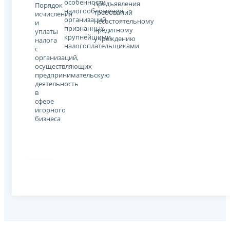
особенности
предъявления
Порядок
налогообложения
требований
исчисления
организаций,
несостоятельному
и
признанных
кредитному
уплаты
крупнейшими
учреждению
налога
налогоплательщиками
с
организаций,
осуществляющих
предпринимательскую
деятельность
в
сфере
игорного
бизнеса