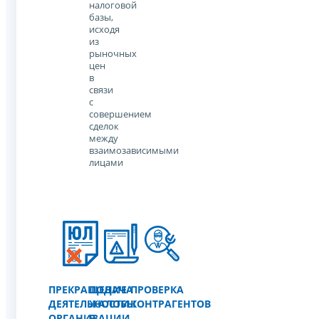
налоговой
базы,
исходя
из
рыночных
цен
в
связи
с
совершением
сделок
между
взаимозависимыми
лицами
ПРЕКРАЩЕНИЕ
ПОДАЧА
ПРОВЕРКА
ДЕЯТЕЛЬНОСТИ
ЖАЛОБЫ
КОНТРАГЕНТОВ
ОРГАНИЗАЦИИ
В