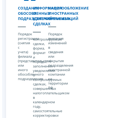
СОЗДАНИЕ
ИНФОРМАЦИЯ
НАЛОГООБЛОЖЕНИЕ
ОБОСОБЛЕННЫХ
О
ИНОСТРАННЫХ
ПОДРАЗДЕЛЕНИЙ
КОНТРОЛИРУЕМЫХ
ОРГАНИЗАЦИЙ
СДЕЛКАХ
Порядок
Порядок
регистрации
внесения
Контролируемые
(снятия
изменений
сделки,
с
в
форма,
учета)
сведения
формат
филиала
или
и
(представительства)
закрытия
порядок
или
подразделения
заполнения
иного
иностранной
уведомления
обособленного
компании
о
подразделения
на
контролируемых
территории
сделках,
РФ
совершенных
налогоплательщиком
в
календарном
году,
самостоятельные
корректировки