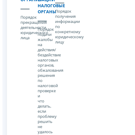
НАЛОГОВЫЕ
Порядок
ОРГАНЫ
получения
Порядок
информации
прекращения
по
деятельности
Порядок
конкретному
юридического
подачи
юридическому
лица
жалобы
лицу
на
действия/
бездействие
налоговых
органов,
обжалования
решения
по
налоговой
проверке
и
что
делать,
если
проблему
решить
не
удалось