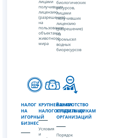
лицами
биологических
получивших
ресурсов,
лицензию
лицами
(разрешение)
получивших
на
лицензию
пользование
(разрешение)
объектами
на
животного
промысел
мира
водных
биоресурсов
НАЛОГ
КРУПНЕЙШИМ
БАНКРОТСТВО
НА
НАЛОГОПЛАТЕЛЬЩИКАМ
КРЕДИТНЫХ
ИГОРНЫЙ
ОРГАНИЗАЦИЙ
БИЗНЕС
Условия
и
Порядок