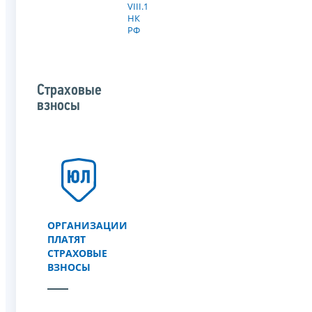
VIII.1
НК
РФ
Страховые
взносы
ОРГАНИЗАЦИИ
ПЛАТЯТ
СТРАХОВЫЕ
ВЗНОСЫ