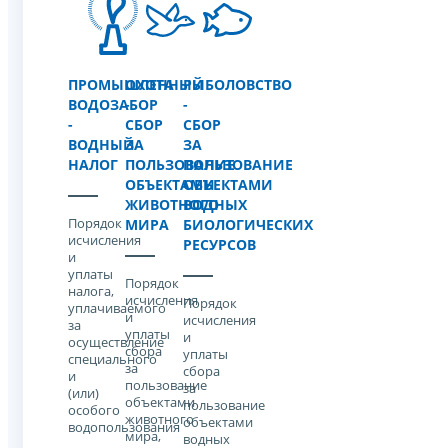
ПРОМЫШЛЕННЫЙ
ОХОТА
РЫБОЛОВСТВО
ВОДОЗАБОР
-
-
-
СБОР
СБОР
ВОДНЫЙ
ЗА
ЗА
НАЛОГ
ПОЛЬЗОВАНИЕ
ПОЛЬЗОВАНИЕ
ОБЪЕКТАМИ
ОБЪЕКТАМИ
ЖИВОТНОГО
ВОДНЫХ
Порядок
МИРА
БИОЛОГИЧЕСКИХ
исчисления
РЕСУРСОВ
и
уплаты
Порядок
налога,
исчисления
Порядок
уплачиваемого
и
исчисления
за
уплаты
и
осуществление
cбора
уплаты
специального
за
cбора
и
пользование
за
(или)
объектами
пользование
особого
животного
объектами
водопользования
мира,
водных