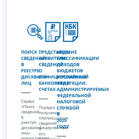
ПОИСК
ПРЕДСТАВЛЕНИЕ
КОДЫ
СВЕДЕНИЙ
ЗАЯВИТЕЛЮ
КЛАССИФИКАЦИИ
В
СВЕДЕНИЙ
ДОХОДОВ
РЕЕСТРЕ
О
БЮДЖЕТОВ
ДИСКВАЛИФИЦИРОВАННЫХ
ЕГО
РОССИЙСКОЙ
ЛИЦ
БАНКОВСКИХ
ФЕДЕРАЦИИ,
СЧЕТАХ
АДМИНИСТРИРУЕМЫХ
ФЕДЕРАЛЬНОЙ
Сервис
НАЛОГОВОЙ
«Поиск
Порядок
СЛУЖБОЙ
сведений
получения
В
в
плательщиком
2025
реестре
сведений
ГОДУ
дисквалифицированных
о
лиц»
его
предоставляет