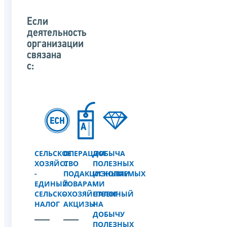
Если
деятельность
организации
связана
с:
СЕЛЬСКОЕ
ОПЕРАЦИИ
ДОБЫЧА
ХОЗЯЙСТВО
С
ПОЛЕЗНЫХ
-
ПОДАКЦИЗНЫМИ
ИСКОПАЕМЫХ
ЕДИНЫЙ
ТОВАРАМИ
-
СЕЛЬСКОХОЗЯЙСТВЕННЫЙ
-
НАЛОГ
НАЛОГ
АКЦИЗЫ
НА
ДОБЫЧУ
ПОЛЕЗНЫХ