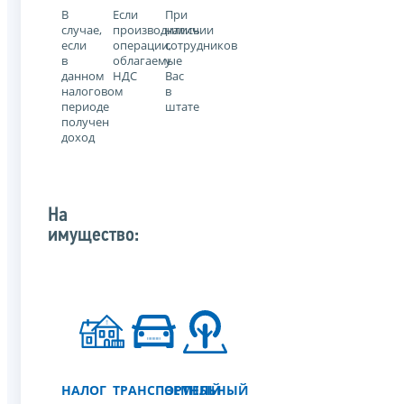
В
Если
При
случае,
производились
наличии
если
операции,
сотрудников
в
облагаемые
у
данном
НДС
Вас
налоговом
в
периоде
штате
получен
доход
На
имущество:
НАЛОГ
ТРАНСПОРТНЫЙ
ЗЕМЕЛЬНЫЙ