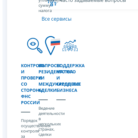
уплаченную
сумму
налога
Все сервисы
КОНТРОЛЬ
ВОПРОСЫ
ПОДДЕРЖКА
И
РЕЗИДЕНТСТВА
МАЛОГО
ПРОВЕРКИ
И
И
СО
МЕЖДУНАРОДНЫЕ
СРЕДНЕГО
СТОРОНЫ
СДЕЛКИ
БИЗНЕСА
ФНС
РОССИИ
Ведение
деятельности
в
Порядок
нескольких
осуществления
странах,
контроля
сделки
за