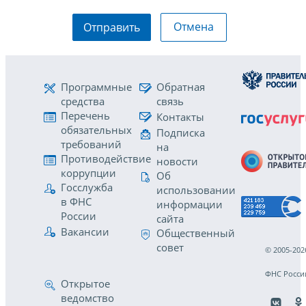
Отмена
Отправить
Программные
Обратная
средства
связь
Перечень
Контакты
обязательных
Подписка
требований
на
Противодействие
новости
коррупции
Об
Госслужба
использовании
в ФНС
информации
России
сайта
Вакансии
Общественный
совет
© 2005-202
ФНС Росси
Открытое
ведомство