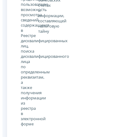
банковских
пользователю
счетах
возможность
и
просмотра
информации,
сведений,
составляющей
содержащихся
налоговую
в
тайну
Реестре
дисквалифицированных
лиц,
поиска
дисквалифицированного
лица
по
определенным
реквизитам,
а
также
получения
информации
из
реестра
в
электронной
форме