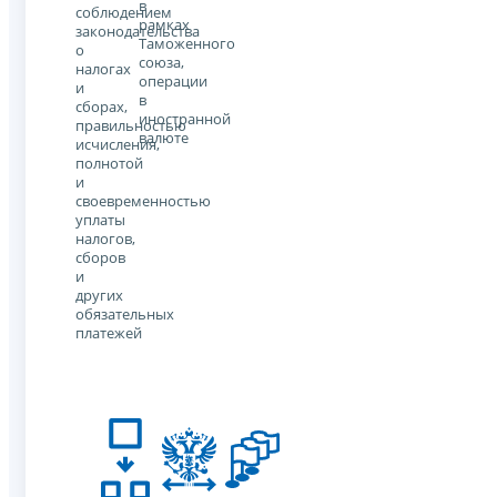
в
соблюдением
рамках
законодательства
Таможенного
о
союза,
налогах
операции
и
в
сборах,
иностранной
правильностью
валюте
исчисления,
полнотой
и
своевременностью
уплаты
налогов,
сборов
и
других
обязательных
платежей