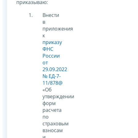
приказываю:
Внести
в
приложения
к
приказу
ФНС
России
от
29.09.2022
№ ЕД-7-
11/878@
«Об
утверждении
форм
расчета
по
страховым
взносам
и