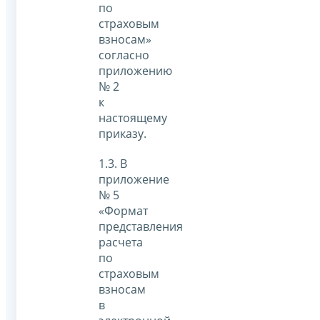
по
страховым
взносам»
согласно
приложению
№ 2
к
настоящему
приказу.
1.3. В
приложение
№ 5
«Формат
представления
расчета
по
страховым
взносам
в