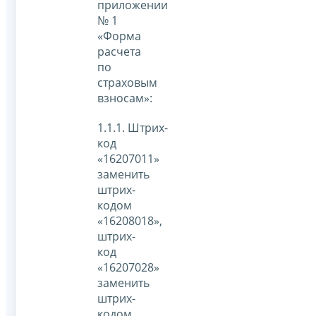
приложении
№ 1
«Форма
расчета
по
страховым
взносам»:
1.1.1. Штрих-
код
«16207011»
заменить
штрих-
кодом
«16208018»,
штрих-
код
«16207028»
заменить
штрих-
кодом