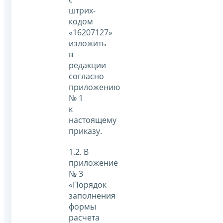
штрих-
кодом
«16207127»
изложить
в
редакции
согласно
приложению
№ 1
к
настоящему
приказу.
1.2. В
приложение
№ 3
«Порядок
заполнения
формы
расчета