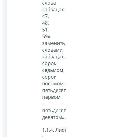
слова
«абзацах
47,
48,
51-
59»
заменить
словами
«абзацах
сорок
седьмом,
сорок
восьмом,
пятьдесят
первом
-
пятьдесят
девятом».
1.1.4. Лист
с