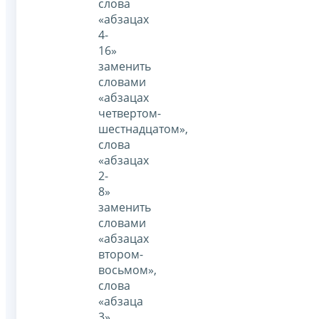
слова
«абзацах
4-
16»
заменить
словами
«абзацах
четвертом-
шестнадцатом»,
слова
«абзацах
2-
8»
заменить
словами
«абзацах
втором-
восьмом»,
слова
«абзаца
3»