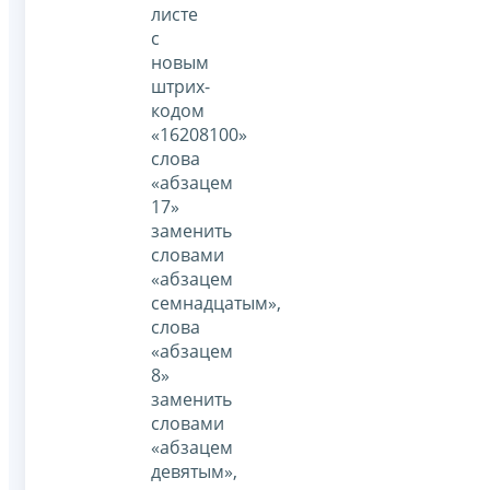
листе
с
новым
штрих-
кодом
«16208100»
слова
«абзацем
17»
заменить
словами
«абзацем
семнадцатым»,
слова
«абзацем
8»
заменить
словами
«абзацем
девятым»,