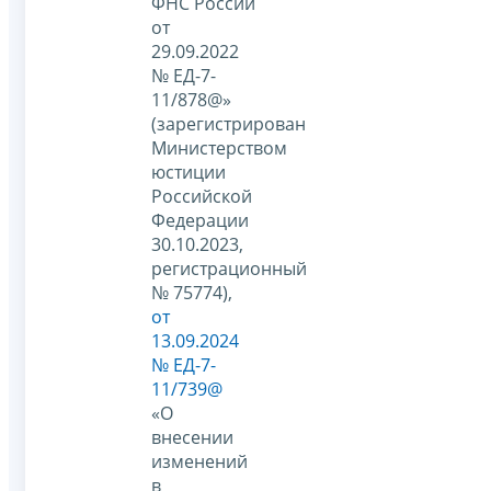
ФНС России
от
29.09.2022
№ ЕД-7-
11/878@»
(зарегистрирован
Министерством
юстиции
Российской
Федерации
30.10.2023,
регистрационный
№ 75774),
от
13.09.2024
№ ЕД-7-
11/739@
«О
внесении
изменений
в