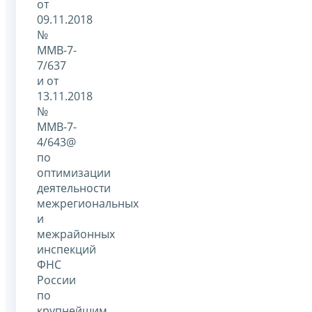
от
09.11.2018
№
ММВ-7-
7/637
и от
13.11.2018
№
ММВ-7-
4/643@
по
оптимизации
деятельности
межрегиональных
и
межрайонных
инспекций
ФНС
России
по
крупнейшим