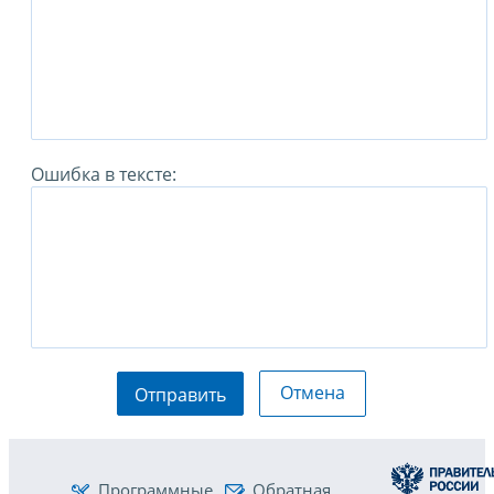
Ошибка в тексте:
Отмена
Отправить
Программные
Обратная