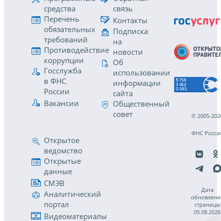
средства
связь
Перечень
Контакты
обязательных
Подписка
требований
на
Противодействие
новости
коррупции
Об
Госслужба
использовании
в ФНС
информации
России
сайта
Вакансии
Общественный
совет
© 2005-202
ФНС Росси
Открытое
ведомство
Открытые
данные
СМЭВ
Дата
Аналитический
обновлени
портал
страницы
05.08.2026
Видеоматериалы