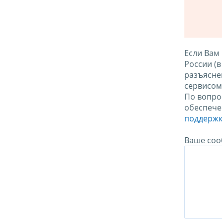
Если Вам
России (
разъясне
сервисо
По вопро
обеспече
поддержк
Ваше соо