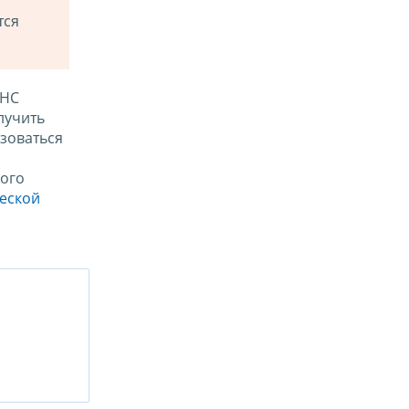
тся
ФНС
лучить
зоваться
ого
ческой