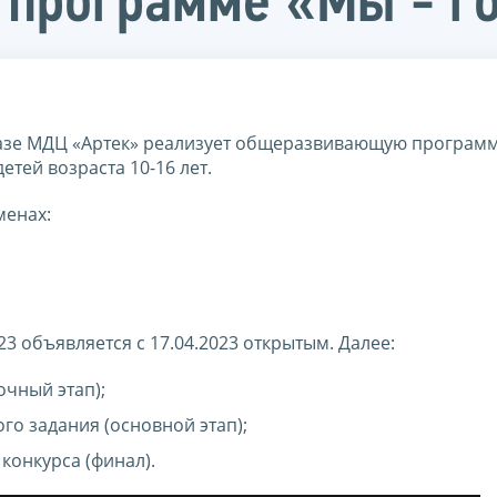
программе «Мы - го
базе МДЦ «Артек» реализует общеразвивающую программ
етей возраста 10-16 лет.
менах:
23 объявляется с 17.04.2023 открытым. Далее:
очный этап);
ого задания (основной этап);
 конкурса (финал).