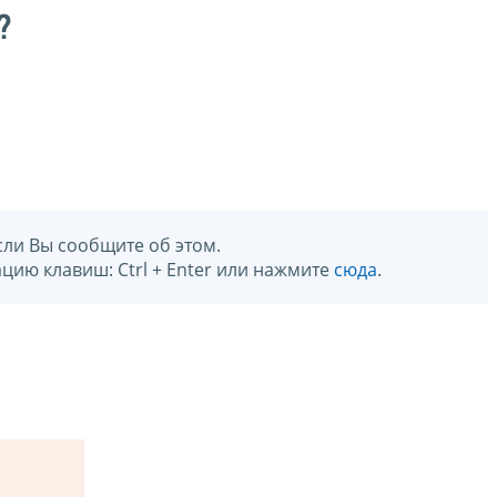
?
сли Вы сообщите об этом.
цию клавиш: Ctrl + Enter или нажмите
сюда
.