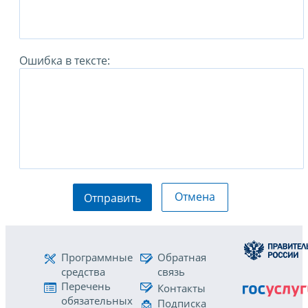
Ошибка в тексте:
Отмена
Отправить
Программные
Обратная
средства
связь
Перечень
Контакты
обязательных
Подписка