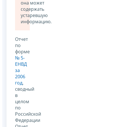
она может
содержать
устаревшую
информацию.
Отчет
по
форме
№ 5-
ЕНВД
за
2006
год
,
сводный
в
целом
по
Российской
Федерации
Отчет