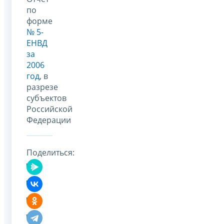
по
форме
№ 5-
ЕНВД
за
2006
год
, в
разрезе
субъектов
Российской
Федерации
Поделиться: