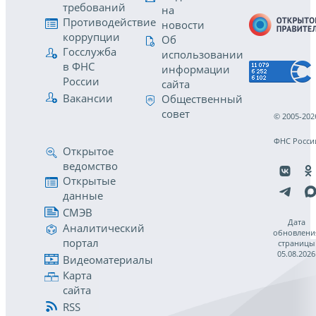
требований
на
Противодействие
новости
коррупции
Об
Госслужба
использовании
в ФНС
информации
России
сайта
Вакансии
Общественный
совет
© 2005-202
ФНС Росси
Открытое
ведомство
Открытые
данные
СМЭВ
Дата
Аналитический
обновлени
портал
страницы
05.08.2026
Видеоматериалы
Карта
сайта
RSS