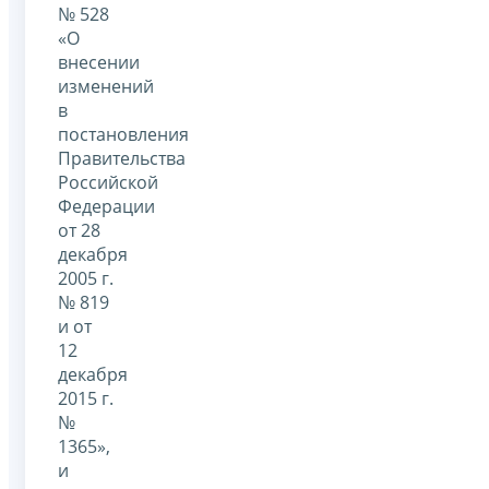
№ 528
«О
внесении
изменений
в
постановления
Правительства
Российской
Федерации
от 28
декабря
2005 г.
№ 819
и от
12
декабря
2015 г.
№
1365»,
и