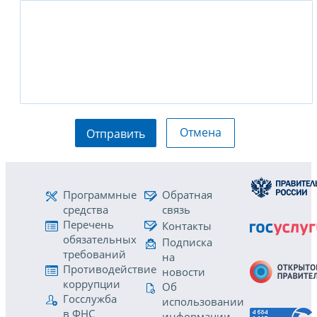
Отмена
Отправить
Программные
Обратная
средства
связь
Перечень
Контакты
обязательных
Подписка
требований
на
Противодействие
новости
коррупции
Об
Госслужба
использовании
в ФНС
информации