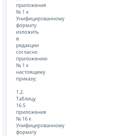
приложения
№ 1 к
Унифицированному
формату
изложить
в
редакции
согласно
приложению
№ 1 к
настоящему
приказу;
1.2.
Таблицу
16.5
приложения
№ 16 к
Унифицированному
формату