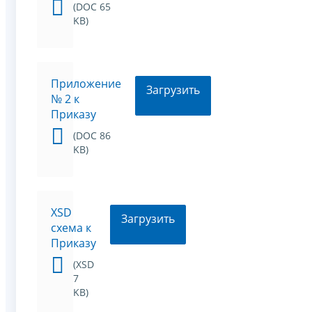
(DOC 65
KB)
Приложение
Загрузить
№ 2 к
Приказу
(DOC 86
KB)
XSD
Загрузить
схема к
Приказу
(XSD
7
KB)