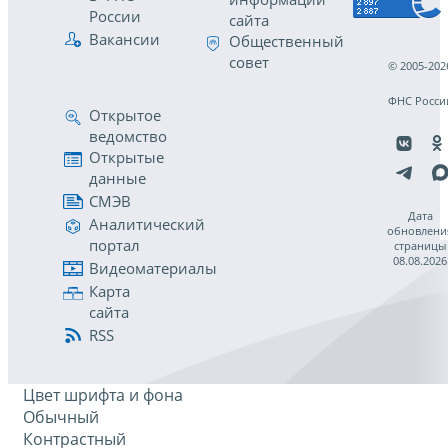
России
сайта
Вакансии
Общественный
совет
© 2005-202
ФНС Росси
Открытое
ведомство
Открытые
данные
СМЭВ
Дата
Аналитический
обновлени
портал
страницы
08.08.2026
Видеоматериалы
Карта
сайта
RSS
Цвет шрифта и фона
Обычный
Контрастный