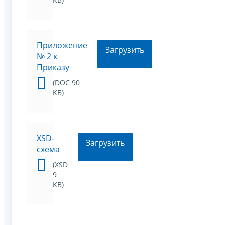
Приложение
Загрузить
№ 2 к
Приказу
(DOC 90
KB)
XSD-
Загрузить
схема
(XSD
9
KB)