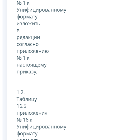
№ 1 к
Унифицированному
формату
изложить
в
редакции
согласно
приложению
№ 1 к
настоящему
приказу;
1.2.
Таблицу
16.5
приложения
№ 16 к
Унифицированному
формату