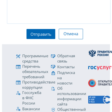
Отмена
Отправить
Программные
Обратная
средства
связь
Перечень
Контакты
обязательных
Подписка
требований
на
Противодействие
новости
коррупции
Об
Госслужба
использовании
в ФНС
информации
России
сайта
Вакансии
Общественный