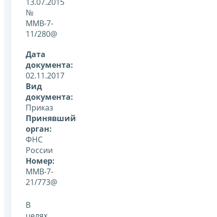
13.07.2015
№
ММВ-7-
11/280@
Дата
документа:
02.11.2017
Вид
документа:
Приказ
Принявший
орган:
ФНС
России
Номер:
ММВ-7-
21/773@
В
целях