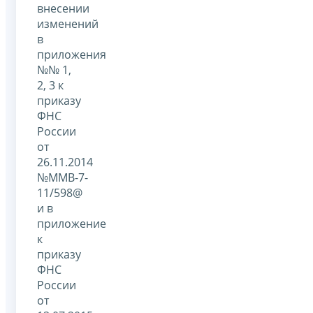
внесении
изменений
в
приложения
№№ 1,
2, 3 к
приказу
ФНС
России
от
26.11.2014
№ММВ-7-
11/598@
и в
приложение
к
приказу
ФНС
России
от