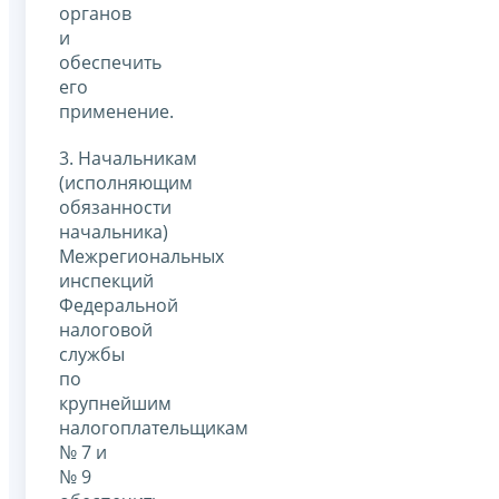
органов
и
обеспечить
его
применение.
3. Начальникам
(исполняющим
обязанности
начальника)
Межрегиональных
инспекций
Федеральной
налоговой
службы
по
крупнейшим
налогоплательщикам
№ 7 и
№ 9