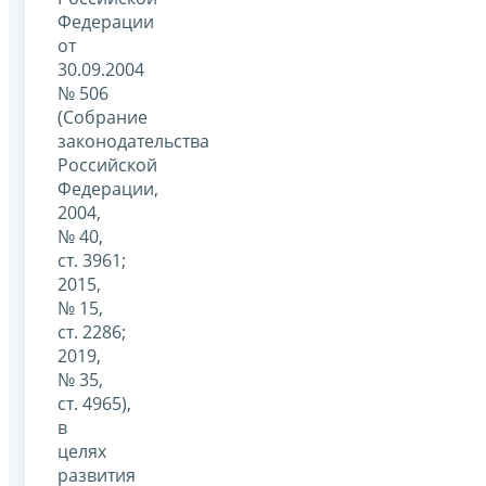
Федерации
от
30.09.2004
№ 506
(Собрание
законодательства
Российской
Федерации,
2004,
№ 40,
ст. 3961;
2015,
№ 15,
ст. 2286;
2019,
№ 35,
ст. 4965),
в
целях
развития