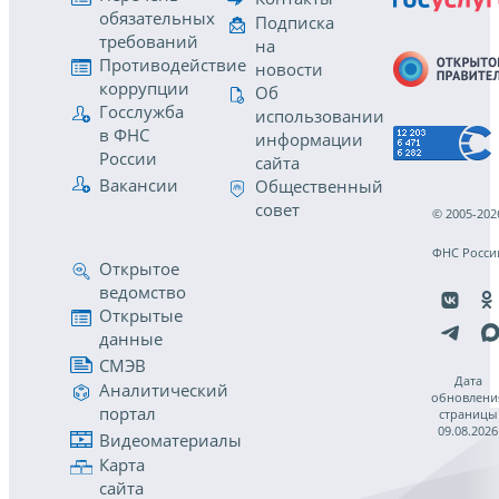
обязательных
Подписка
требований
на
Противодействие
новости
коррупции
Об
Госслужба
использовании
в ФНС
информации
России
сайта
Вакансии
Общественный
совет
© 2005-202
ФНС Росси
Открытое
ведомство
Открытые
данные
СМЭВ
Дата
Аналитический
обновлени
портал
страницы
09.08.2026
Видеоматериалы
Карта
сайта