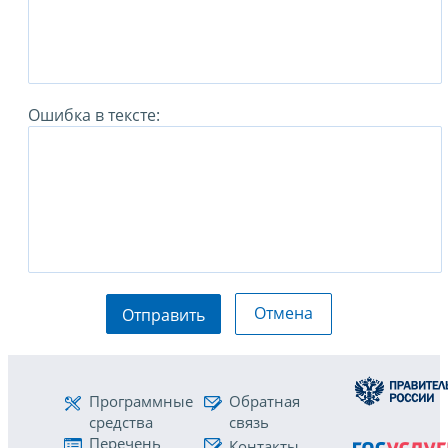
Ошибка в тексте:
Отмена
Отправить
Программные
Обратная
средства
связь
Перечень
Контакты