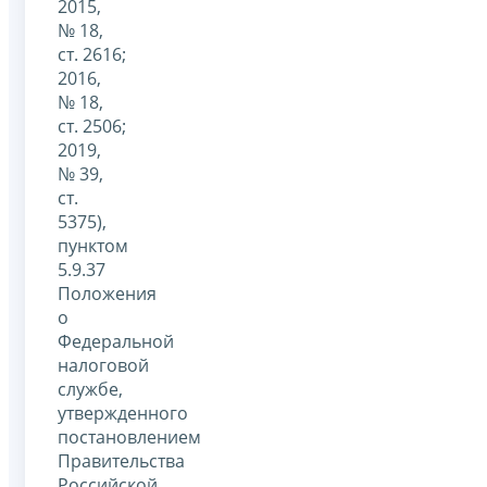
2015,
№ 18,
ст. 2616;
2016,
№ 18,
ст. 2506;
2019,
№ 39,
ст.
5375),
пунктом
5.9.37
Положения
о
Федеральной
налоговой
службе,
утвержденного
постановлением
Правительства
Российской