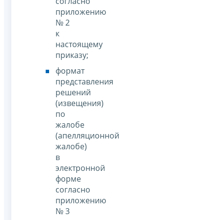
согласно
приложению
№ 2
к
настоящему
приказу;
формат
представления
решений
(извещения)
по
жалобе
(апелляционной
жалобе)
в
электронной
форме
согласно
приложению
№ 3