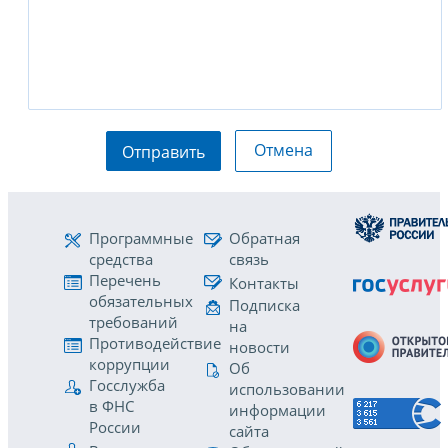
Отмена
Отправить
Программные
Обратная
средства
связь
Перечень
Контакты
обязательных
Подписка
требований
на
Противодействие
новости
коррупции
Об
Госслужба
использовании
в ФНС
информации
России
сайта