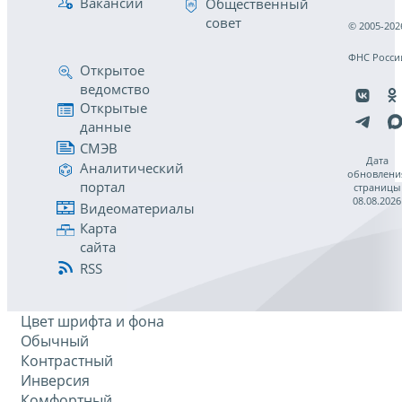
Вакансии
Общественный
совет
© 2005-202
ФНС Росси
Открытое
ведомство
Открытые
данные
СМЭВ
Дата
Аналитический
обновлени
портал
страницы
08.08.2026
Видеоматериалы
Карта
сайта
RSS
Цвет шрифта и фона
Обычный
Контрастный
Инверсия
Комфортный