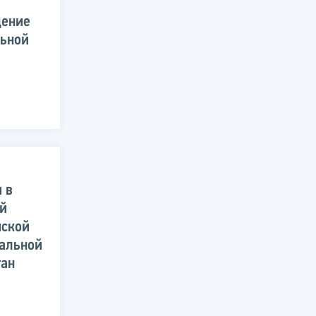
щение
ьной
 в
ей
йской
альной
тан