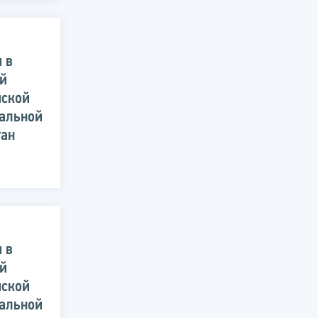
 в
ей
йской
альной
тан
 в
ей
йской
альной