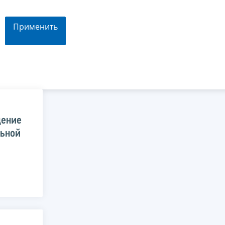
Применить
щение
ьной