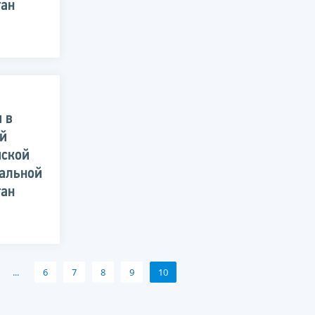
тан
 в
ей
йской
альной
тан
...
6
7
8
9
10