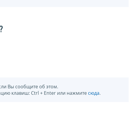
?
сли Вы сообщите об этом.
цию клавиш: Ctrl + Enter или нажмите
сюда
.