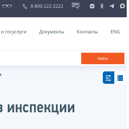
8-800-222-2222
и госуслуги
Документы
Контакты
ENG
Найти
в инспекции